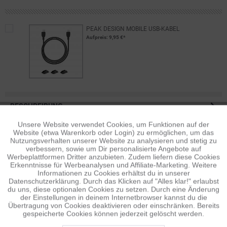
PEAK DESIGN MOBILE USB-KABEL
Aufpreis
: 9,95 €*
BESCHREIBUNG
Der Wall Power Adapter ist ein handliches kleines Ladegerät mit
Unsere Website verwendet Cookies, um Funktionen auf der
Aktiv
Funktionale
USB-C-Output. Mit nur 8 cm Länge...
mehr
Website (etwa Warenkorb oder Login) zu ermöglichen, um das
Nutzungsverhalten unserer Website zu analysieren und stetig zu
verbessern, sowie um Dir personalisierte Angebote auf
BEWERTUNGEN
0
Inaktiv
Tracking
Werbeplattformen Dritter anzubieten. Zudem liefern diese Cookies
Bewertungen lesen, schreiben und diskutieren...
mehr
Erkenntnisse für Werbeanalysen und Affiliate-Marketing. Weitere
Informationen zu Cookies erhältst du in unserer
Datenschutzerklärung. Durch das Klicken auf "Alles klar!" erlaubst
Inaktiv
Personalisierung
ÄHNLICHE ARTIKEL
du uns, diese optionalen Cookies zu setzen. Durch eine Änderung
der Einstellungen in deinem Internetbrowser kannst du die
Diese Artikel sind dem Produkt ähnlich ...
mehr
Übertragung von Cookies deaktivieren oder einschränken. Bereits
gespeicherte Cookies können jederzeit gelöscht werden.
Inaktiv
Service