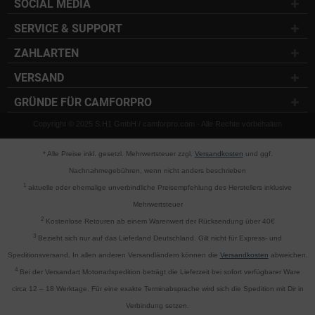
SOCIAL MEDIA
SERVICE & SUPPORT
ZAHLARTEN
VERSAND
GRÜNDE FÜR CAMFORPRO
Copyright © 2025 S.H1 GmbH / camforpro.com - Alle Rechte vorbehalten
* Alle Preise inkl. gesetzl. Mehrwertsteuer zzgl.
Versandkosten
und ggf.
Nachnahmegebühren, wenn nicht anders beschrieben
1
aktuelle oder ehemalige unverbindliche Preisempfehlung des Herstellers inklusive
Mehrwertsteuer
2
Kostenlose Retouren ab einem Warenwert der Rücksendung über 40€
3
Bezieht sich nur auf das Lieferland Deutschland. Gilt nicht für Express- und
Speditionsversand. In allen anderen Versandländern können die
Versandkosten
abweichen.
4
Bei der Versandart Motorradspedition beträgt die Lieferzeit bei sofort verfügbarer Ware
circa 12 – 18 Werktage. Für eine exakte Terminabsprache wird sich die Spedition mit Dir in
Verbindung setzen.