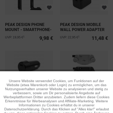
PEAK DESIGN PHONE
PEAK DESIGN MOBILE
MOUNT - SMARTPHONE-
WALL POWER ADAPTER
HALTERUNG...
USB-C
9,98 €
11,48 €
1
1
UVP: 19,95 €
UVP: 22,95 €
Unsere Website verwendet Cookies, um Funktionen auf der
Aktiv
Funktionale
Website (etwa Warenkorb oder Login) zu ermöglichen, um das
Nutzungsverhalten unserer Website zu analysieren und stetig zu
PEAK DESIGN MOBILE
PEAK DESIGN CAPTURE
verbessern, sowie um Dir personalisierte Angebote auf
CAR POWER ADAPTER
CLIP V3
Inaktiv
Tracking
Werbeplattformen Dritter anzubieten. Zudem liefern diese Cookies
USB-C
Erkenntnisse für Werbeanalysen und Affiliate-Marketing. Weitere
9,98 €
ab 29,50 €
1
1
UVP: 19,95 €
UVP: 69,95 €
Informationen zu Cookies erhältst du in unserer
Datenschutzerklärung. Durch das Klicken auf "Alles klar!" erlaubst
Inaktiv
Personalisierung