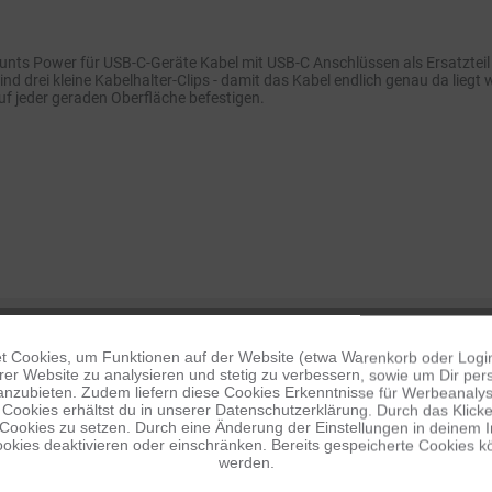
unts Power für USB-C-Geräte Kabel mit USB-C Anschlüssen als Ersatzteil
nd drei kleine Kabelhalter-Clips - damit das Kabel endlich genau da liegt
auf jeder geraden Oberfläche befestigen.
 Cookies, um Funktionen auf der Website (etwa Warenkorb oder Logi
er Website zu analysieren und stetig zu verbessern, sowie um Dir pers
anzubieten. Zudem liefern diese Cookies Erkenntnisse für Werbeanalyse
Cookies erhältst du in unserer Datenschutzerklärung. Durch das Klicken 
 Cookies zu setzen. Durch eine Änderung der Einstellungen in deinem 
okies deaktivieren oder einschränken. Bereits gespeicherte Cookies kö
werden.