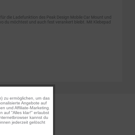
 für die Ladefunktion des Peak Design Mobile Car Mount und
 wo du möchtest und auch fest verankert bleibt. Mit Klebepad
n) zu ermöglichen, um das
Aktiv
onalisierte Angebote auf
n und Affiliate-Marketing.
auf "Alles klar!" erlaubst
Inaktiv
Internetbrowser kannst du
nnen jederzeit gelöscht
Inaktiv