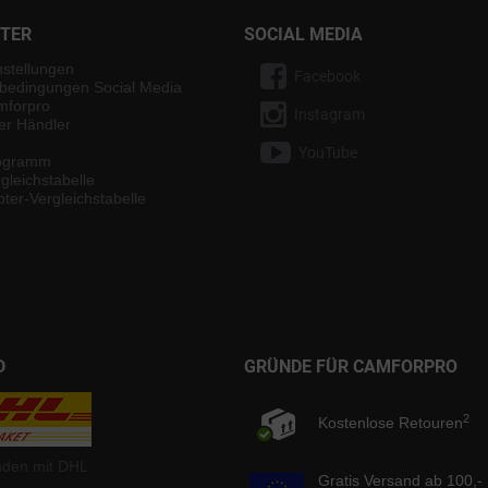
NTER
SOCIAL MEDIA
nstellungen
Facebook
bedingungen Social Media
mforpro
Instagram
ter Händler
YouTube
rogramm
gleichstabelle
ter-Vergleichstabelle
D
GRÜNDE FÜR CAMFORPRO
2
Kostenlose Retouren
nden mit DHL
Gratis Versand ab 100,-