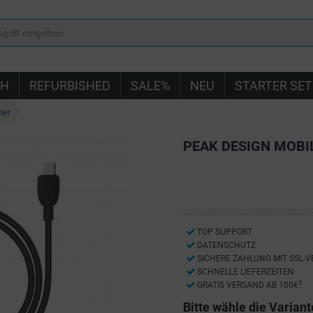
IH
REFURBISHED
SALE%
NEU
STARTER SET
ter
PEAK DESIGN MOBI
TOP SUPPORT
DATENSCHUTZ
SICHERE ZAHLUNG MIT SSL-
SCHNELLE LIEFERZEITEN
3
GRATIS VERSAND AB 100€
Bitte wähle die Variant