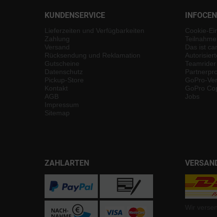
KUNDENSERVICE
INFOCE
Lieferzeiten und Verfügbarkeiten
Cookie-Ei
Zahlung
Teilnahme
Versand
Das ist ca
Rücksendung und Reklamation
Autorisier
Gutscheine
Teamrider
Datenschutz
Partnerp
Pickup-Store
GoPro-Ver
Kontakt
GoPro Cop
AGB
Jobs
Impressum
Sitemap
ZAHLARTEN
VERSAN
Wir verse