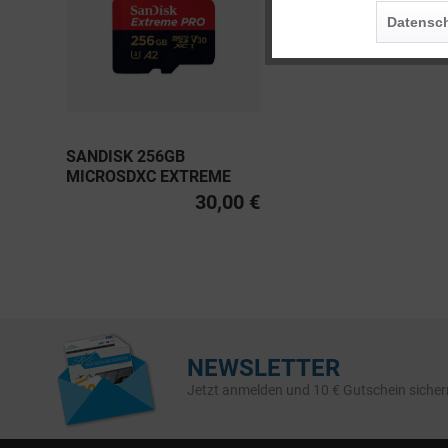
Datensch
Service
SANDISK 256GB
MICROSDXC EXTREME
PRO UHS-I U3, CLASS 10
30,00 €
V30 A2 200MB/S
NEWSLETTER
Jetzt anmelden und 10 € Gutschein sicher