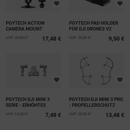
PGYTECH ACTION
PGYTECH PAD HOLDER
CAMERA MOUNT
FÜR DJI DRONES V2
ADHESIVE
17,48 €
9,50 €
1
1
UVP: 49,95 €
UVP: 34,95 €
PGYTECH DJI MINI 3
PGYTECH DJI MINI 3 PRO
SERIE - ERHÖHTES
- PROPELLERSCHUTZ
LANDEGESTELL
7,48 €
13,48 €
1
1
UVP: 14,95 €
UVP: 26,95 €