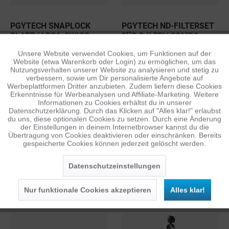
PGYTECH SNAPLOCK
PGYTECH ND-FILTERSET
PLATE (ARCA-SWISS-
FÜR DJI FPV COMBO
STANDARD)
7,48 €
29,98 €
1
1
UVP: 17,95 €
UVP: 69,95 €
Unsere Website verwendet Cookies, um Funktionen auf der
Aktiv
Funktionale
Website (etwa Warenkorb oder Login) zu ermöglichen, um das
Nutzungsverhalten unserer Website zu analysieren und stetig zu
verbessern, sowie um Dir personalisierte Angebote auf
Inaktiv
Tracking
Werbeplattformen Dritter anzubieten. Zudem liefern diese Cookies
Erkenntnisse für Werbeanalysen und Affiliate-Marketing. Weitere
Informationen zu Cookies erhältst du in unserer
Datenschutzerklärung. Durch das Klicken auf "Alles klar!" erlaubst
Inaktiv
Personalisierung
du uns, diese optionalen Cookies zu setzen. Durch eine Änderung
der Einstellungen in deinem Internetbrowser kannst du die
Übertragung von Cookies deaktivieren oder einschränken. Bereits
gespeicherte Cookies können jederzeit gelöscht werden.
Inaktiv
Service
PGYTECH HANDSCHUHE
PGYTECH ACTION
Datenschutzeinstellungen
FÜR VIDEOGRAPHEN
CAMERA UNIVERSAL SET
ab 19,98 €
24,50 €
1
1
UVP: 49,95 €
UVP: 79,95 €
Nur funktionale Cookies akzeptieren
Alles klar!