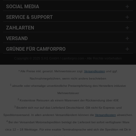
SOCIAL MEDIA
SERVICE & SUPPORT
ZAHLARTEN
VERSAND
GRÜNDE FÜR CAMFORPRO
Copyright © 2025 S.H1 GmbH / camforpro.com - Alle Rechte vorbehalten
* Alle Preise inkl. gesetzl. Mehrwertsteuer zzgl.
Versandkosten
und ggf.
Nachnahmegebühren, wenn nicht anders beschrieben
1
aktuelle oder ehemalige unverbindliche Preisempfehlung des Herstellers inklusive
Mehrwertsteuer
2
Kostenlose Retouren ab einem Warenwert der Rücksendung über 40€
3
Bezieht sich nur auf das Lieferland Deutschland. Gilt nicht für Express- und
Speditionsversand. In allen anderen Versandländern können die
Versandkosten
abweichen.
4
Bei der Versandart Motorradspedition beträgt die Lieferzeit bei sofort verfügbarer Ware
circa 12 – 18 Werktage. Für eine exakte Terminabsprache wird sich die Spedition mit Dir in