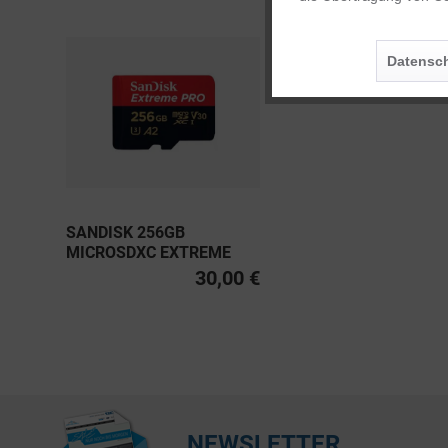
Personalisierung
Datensch
Service
SANDISK 256GB
MICROSDXC EXTREME
PRO UHS-I U3, CLASS 10
30,00 €
V30 A2 200MB/S
NEWSLETTER