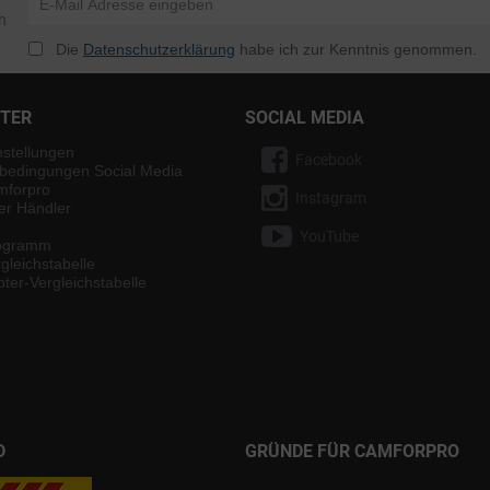
n
Die
Datenschutzerklärung
habe ich zur Kenntnis genommen.
NTER
SOCIAL MEDIA
nstellungen
Facebook
bedingungen Social Media
mforpro
Instagram
ter Händler
YouTube
rogramm
gleichstabelle
ter-Vergleichstabelle
D
GRÜNDE FÜR CAMFORPRO