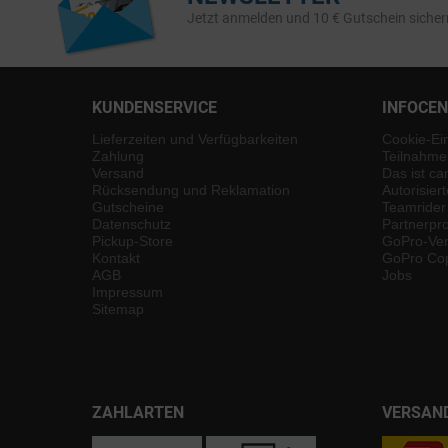
Jetzt anmelden und 10 € Gutschein sicher
KUNDENSERVICE
INFOCE
Lieferzeiten und Verfügbarkeiten
Cookie-Ei
Zahlung
Teilnahme
Versand
Das ist ca
Rücksendung und Reklamation
Autorisier
Gutscheine
Teamrider
Datenschutz
Partnerp
Pickup-Store
GoPro-Ver
Kontakt
GoPro Cop
AGB
Jobs
Impressum
Sitemap
ZAHLARTEN
VERSAN