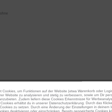
rohne
 Cookies, um Funktionen auf der Website (etwa Warenkorb oder Logi
er Website zu analysieren und stetig zu verbessern, sowie um Dir pers
anzubieten. Zudem liefern diese Cookies Erkenntnisse für Werbeanalyse
Cookies erhältst du in unserer Datenschutzerklärung. Durch das Klicken 
 Cookies zu setzen. Durch eine Änderung der Einstellungen in deinem 
okies deaktivieren oder einschränken. Bereits gespeicherte Cookies kö