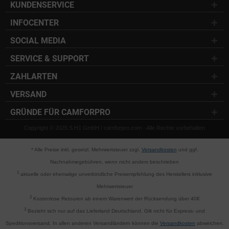
KUNDENSERVICE
INFOCENTER
SOCIAL MEDIA
SERVICE & SUPPORT
ZAHLARTEN
VERSAND
GRÜNDE FÜR CAMFORPRO
Copyright © 2025 S.H1 GmbH / camforpro.com - Alle Rechte vorbehalten
* Alle Preise inkl. gesetzl. Mehrwertsteuer zzgl.
Versandkosten
und ggf.
Nachnahmegebühren, wenn nicht anders beschrieben
1
aktuelle oder ehemalige unverbindliche Preisempfehlung des Herstellers inklusive
Mehrwertsteuer
2
Kostenlose Retouren ab einem Warenwert der Rücksendung über 40€
3
Bezieht sich nur auf das Lieferland Deutschland. Gilt nicht für Express- und
Speditionsversand. In allen anderen Versandländern können die
Versandkosten
abweichen.