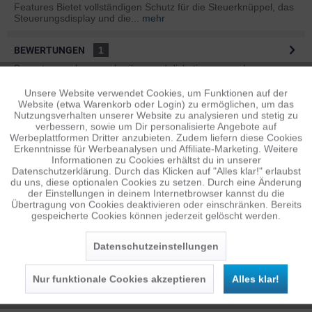
Features Bietet vollständigen Schutz für die Steuerknüppel, das
Steuerungsdisplay und die...
mehr
BEWERTUNGEN
1
Bewertungen lesen, schreiben und diskutieren...
mehr
Unsere Website verwendet Cookies, um Funktionen auf der
Aktiv
Funktionale
ÄHNLICHE ARTIKEL
Website (etwa Warenkorb oder Login) zu ermöglichen, um das
Nutzungsverhalten unserer Website zu analysieren und stetig zu
Diese Artikel sind dem Produkt ähnlich ...
mehr
verbessern, sowie um Dir personalisierte Angebote auf
Inaktiv
Tracking
Werbeplattformen Dritter anzubieten. Zudem liefern diese Cookies
Erkenntnisse für Werbeanalysen und Affiliate-Marketing. Weitere
Informationen zu Cookies erhältst du in unserer
Datenschutzerklärung. Durch das Klicken auf "Alles klar!" erlaubst
Inaktiv
Personalisierung
Persönliche Empfehlungen
du uns, diese optionalen Cookies zu setzen. Durch eine Änderung
der Einstellungen in deinem Internetbrowser kannst du die
Übertragung von Cookies deaktivieren oder einschränken. Bereits
gespeicherte Cookies können jederzeit gelöscht werden.
Inaktiv
Service
Datenschutzeinstellungen
Nur funktionale Cookies akzeptieren
Alles klar!