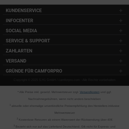
KUNDENSERVICE
INFOCENTER
SOCIAL MEDIA
SERVICE & SUPPORT
ZAHLARTEN
VERSAND
GRÜNDE FÜR CAMFORPRO
Copyright © 2025 S.H1 GmbH / camforpro.com - Alle Rechte vorbehalten
* Alle Preise inkl. gesetzl. Mehrwertsteuer zzgl.
Versandkosten
und ggf.
Nachnahmegebühren, wenn nicht anders beschrieben
1
aktuelle oder ehemalige unverbindliche Preisempfehlung des Herstellers inklusive
Mehrwertsteuer
2
Kostenlose Retouren ab einem Warenwert der Rücksendung über 40€
3
Bezieht sich nur auf das Lieferland Deutschland. Gilt nicht für Express- und