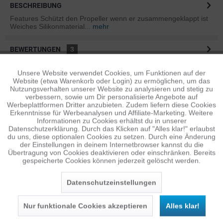
BESCHREIBUNG
Features Schützt den Propeller wenn er zusammengeklappt ist
Weiches Silikonmaterial...
mehr
BEWERTUNGEN
3
Bewertungen lesen, schreiben und diskutieren...
mehr
Unsere Website verwendet Cookies, um Funktionen auf der
Aktiv
Funktionale
Website (etwa Warenkorb oder Login) zu ermöglichen, um das
ÄHNLICHE ARTIKEL
Nutzungsverhalten unserer Website zu analysieren und stetig zu
verbessern, sowie um Dir personalisierte Angebote auf
Diese Artikel sind dem Produkt ähnlich ...
mehr
Inaktiv
Tracking
Werbeplattformen Dritter anzubieten. Zudem liefern diese Cookies
Erkenntnisse für Werbeanalysen und Affiliate-Marketing. Weitere
Informationen zu Cookies erhältst du in unserer
Datenschutzerklärung. Durch das Klicken auf "Alles klar!" erlaubst
Inaktiv
Personalisierung
du uns, diese optionalen Cookies zu setzen. Durch eine Änderung
Persönliche Empfehlungen
der Einstellungen in deinem Internetbrowser kannst du die
Übertragung von Cookies deaktivieren oder einschränken. Bereits
gespeicherte Cookies können jederzeit gelöscht werden.
Inaktiv
Service
Datenschutzeinstellungen
Nur funktionale Cookies akzeptieren
Alles klar!