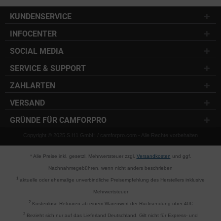
KUNDENSERVICE
INFOCENTER
SOCIAL MEDIA
SERVICE & SUPPORT
ZAHLARTEN
VERSAND
GRÜNDE FÜR CAMFORPRO
Copyright © 2025 S.H1 GmbH / camforpro.com - Alle Rechte vorbehalten
* Alle Preise inkl. gesetzl. Mehrwertsteuer zzgl.
Versandkosten
und ggf.
Nachnahmegebühren, wenn nicht anders beschrieben
1
aktuelle oder ehemalige unverbindliche Preisempfehlung des Herstellers inklusive
Mehrwertsteuer
2
Kostenlose Retouren ab einem Warenwert der Rücksendung über 40€
3
Bezieht sich nur auf das Lieferland Deutschland. Gilt nicht für Express- und