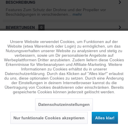
BESCHREIBUNG
Features Zum Schutz der Drohne und der Propeller vor
Beschädigungen in verschiedenen...
mehr
BEWERTUNGEN
0
Bewertungen lesen, schreiben und diskutieren...
mehr
Unsere Website verwendet Cookies, um Funktionen auf der
Aktiv
Funktionale
Website (etwa Warenkorb oder Login) zu ermöglichen, um das
ÄHNLICHE ARTIKEL
Nutzungsverhalten unserer Website zu analysieren und stetig zu
verbessern, sowie um Dir personalisierte Angebote auf
Diese Artikel sind dem Produkt ähnlich ...
mehr
Inaktiv
Tracking
Werbeplattformen Dritter anzubieten. Zudem liefern diese Cookies
Erkenntnisse für Werbeanalysen und Affiliate-Marketing. Weitere
Informationen zu Cookies erhältst du in unserer
Datenschutzerklärung. Durch das Klicken auf "Alles klar!" erlaubst
Inaktiv
Personalisierung
du uns, diese optionalen Cookies zu setzen. Durch eine Änderung
Persönliche Empfehlungen
der Einstellungen in deinem Internetbrowser kannst du die
Übertragung von Cookies deaktivieren oder einschränken. Bereits
gespeicherte Cookies können jederzeit gelöscht werden.
Inaktiv
Service
Datenschutzeinstellungen
Nur funktionale Cookies akzeptieren
Alles klar!