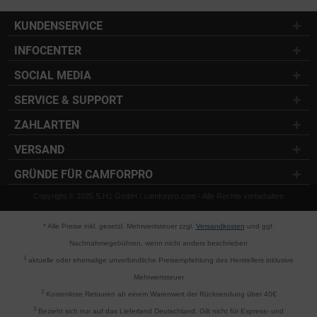
KUNDENSERVICE
INFOCENTER
SOCIAL MEDIA
SERVICE & SUPPORT
ZAHLARTEN
VERSAND
GRÜNDE FÜR CAMFORPRO
Copyright © 2025 S.H1 GmbH / camforpro.com - Alle Rechte vorbehalten
* Alle Preise inkl. gesetzl. Mehrwertsteuer zzgl.
Versandkosten
und ggf.
Nachnahmegebühren, wenn nicht anders beschrieben
1
aktuelle oder ehemalige unverbindliche Preisempfehlung des Herstellers inklusive
Mehrwertsteuer
2
Kostenlose Retouren ab einem Warenwert der Rücksendung über 40€
3
Bezieht sich nur auf das Lieferland Deutschland. Gilt nicht für Express- und