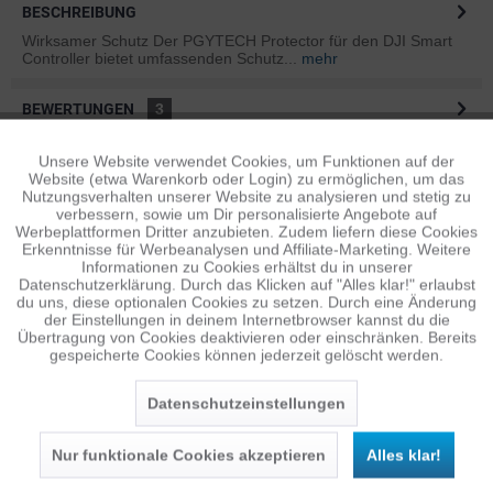
BESCHREIBUNG
Wirksamer Schutz Der PGYTECH Protector für den DJI Smart
Controller bietet umfassenden Schutz...
mehr
BEWERTUNGEN
3
Bewertungen lesen, schreiben und diskutieren...
mehr
Unsere Website verwendet Cookies, um Funktionen auf der
Aktiv
Funktionale
Website (etwa Warenkorb oder Login) zu ermöglichen, um das
ÄHNLICHE ARTIKEL
Nutzungsverhalten unserer Website zu analysieren und stetig zu
verbessern, sowie um Dir personalisierte Angebote auf
Diese Artikel sind dem Produkt ähnlich ...
mehr
Inaktiv
Tracking
Werbeplattformen Dritter anzubieten. Zudem liefern diese Cookies
Erkenntnisse für Werbeanalysen und Affiliate-Marketing. Weitere
Informationen zu Cookies erhältst du in unserer
Datenschutzerklärung. Durch das Klicken auf "Alles klar!" erlaubst
Inaktiv
Personalisierung
du uns, diese optionalen Cookies zu setzen. Durch eine Änderung
Persönliche Empfehlungen
der Einstellungen in deinem Internetbrowser kannst du die
Übertragung von Cookies deaktivieren oder einschränken. Bereits
gespeicherte Cookies können jederzeit gelöscht werden.
Inaktiv
Service
Datenschutzeinstellungen
Nur funktionale Cookies akzeptieren
Alles klar!