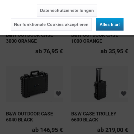
Datenschutzeinstellungen
Nur funktionale Cookies akzeptieren
Alles klar!
B&W OUTDOOR CASE
B&W OUTDOOR CASE
3000 ORANGE
1000 ORANGE
ab 76,95 €
ab 35,95 €
B&W OUTDOOR CASE
B&W CASE TROLLEY
6040 BLACK
6600 BLACK
ab 146,95 €
ab 219,00 €