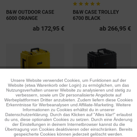
B&W OUTDOOR CASE
B&W CASE TROLLEY
6000 ORANGE
6700 BLACK
ab 172,95 €
ab 266,95 €
Unsere Website verwendet Cookies, um Funktionen auf der
Aktiv
Funktionale
Website (etwa Warenkorb oder Login) zu ermöglichen, um das
Nutzungsverhalten unserer Website zu analysieren und stetig zu
B&W OUTDOOR CASE
B&W OUTDOOR CASE
verbessern, sowie um Dir personalisierte Angebote auf
5500 YELLOW
5500 BLACK
Inaktiv
Tracking
Werbeplattformen Dritter anzubieten. Zudem liefern diese Cookies
Erkenntnisse für Werbeanalysen und Affiliate-Marketing. Weitere
ab 160,95 €
ab 160,95 €
Informationen zu Cookies erhältst du in unserer
Datenschutzerklärung. Durch das Klicken auf "Alles klar!" erlaubst
Inaktiv
Personalisierung
du uns, diese optionalen Cookies zu setzen. Durch eine Änderung
der Einstellungen in deinem Internetbrowser kannst du die
Übertragung von Cookies deaktivieren oder einschränken. Bereits
gespeicherte Cookies können jederzeit gelöscht werden.
Inaktiv
Service