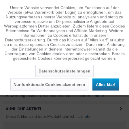
Aufpreis
: 12,95 €*
Unsere Website verwendet Cookies, um Funktionen auf der
Aktiv
Funktionale
Website (etwa Warenkorb oder Login) zu ermöglichen, um das
Nutzungsverhalten unserer Website zu analysieren und stetig zu
verbessern, sowie um Dir personalisierte Angebote auf
Inaktiv
Tracking
Werbeplattformen Dritter anzubieten. Zudem liefern diese Cookies
Erkenntnisse für Werbeanalysen und Affiliate-Marketing. Weitere
Informationen zu Cookies erhältst du in unserer
Datenschutzerklärung. Durch das Klicken auf "Alles klar!" erlaubst
Inaktiv
Personalisierung
du uns, diese optionalen Cookies zu setzen. Durch eine Änderung
der Einstellungen in deinem Internetbrowser kannst du die
Übertragung von Cookies deaktivieren oder einschränken. Bereits
gespeicherte Cookies können jederzeit gelöscht werden.
Inaktiv
Service
BESCHREIBUNG
Features SO VIELFÄLTIG WIE DU: ob deine Drohne, Kamera,
Datenschutzeinstellungen
Angelausrüstung, Jagdausrüstung oder...
mehr
Nur funktionale Cookies akzeptieren
Alles klar!
BEWERTUNGEN
0
Bewertungen lesen, schreiben und diskutieren...
mehr
ÄHNLICHE ARTIKEL
Diese Artikel sind dem Produkt ähnlich ...
mehr