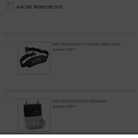
AUF DIE WUNSCHLISTE
B&W TRAGEGURT FÜR CASE 3000, 4000,...
Aufpreis
: 9,95 €*
B&W DECKELTASCHE MESHBAG
Aufpreis
: 9,95 €*
B&W EINBAURAHMEN