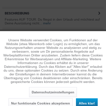
BESCHREIBUNG
Features AUF TOUR: Du fliegst in den Urlaub und möchtest auf
Deine Ausrüstung nicht...
mehr
BEWERTUNGEN
3
Unsere Website verwendet Cookies, um Funktionen auf der
Aktiv
Bewertungen lesen, schreiben und diskutieren...
mehr
Funktionale
Website (etwa Warenkorb oder Login) zu ermöglichen, um das
Nutzungsverhalten unserer Website zu analysieren und stetig zu
ÄHNLICHE ARTIKEL
verbessern, sowie um Dir personalisierte Angebote auf
Inaktiv
Tracking
Werbeplattformen Dritter anzubieten. Zudem liefern diese Cookies
Diese Artikel sind dem Produkt ähnlich ...
mehr
Erkenntnisse für Werbeanalysen und Affiliate-Marketing. Weitere
Informationen zu Cookies erhältst du in unserer
Datenschutzerklärung. Durch das Klicken auf "Alles klar!" erlaubst
Inaktiv
Personalisierung
du uns, diese optionalen Cookies zu setzen. Durch eine Änderung
der Einstellungen in deinem Internetbrowser kannst du die
Übertragung von Cookies deaktivieren oder einschränken. Bereits
Persönliche Empfehlungen
gespeicherte Cookies können jederzeit gelöscht werden.
Inaktiv
Service
Datenschutzeinstellungen
Nur funktionale Cookies akzeptieren
Alles klar!