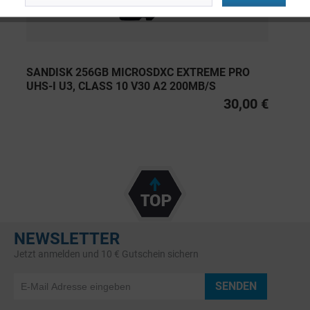
SANDISK 256GB MICROSDXC EXTREME PRO
UHS-I U3, CLASS 10 V30 A2 200MB/S
30,00 €
NEWSLETTER
Jetzt anmelden und 10 € Gutschein sichern
SENDEN