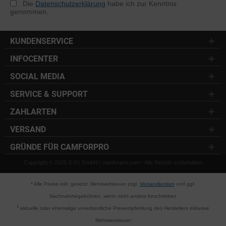
Die
Datenschutzerklärung
habe ich zur Kenntnis
genommen.
KUNDENSERVICE
INFOCENTER
SOCIAL MEDIA
SERVICE & SUPPORT
ZAHLARTEN
VERSAND
GRÜNDE FÜR CAMFORPRO
Copyright © 2025 S.H1 GmbH / camforpro.com - Alle Rechte vorbehalten
* Alle Preise inkl. gesetzl. Mehrwertsteuer zzgl.
Versandkosten
und ggf.
Nachnahmegebühren, wenn nicht anders beschrieben
1
aktuelle oder ehemalige unverbindliche Preisempfehlung des Herstellers inklusive
Mehrwertsteuer