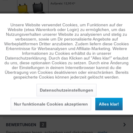
Aufpreis
: 12,95 €*
Unsere Website verwendet Cookies, um Funktionen auf der
Aktiv
Funktionale
Website (etwa Warenkorb oder Login) zu ermöglichen, um das
Nutzungsverhalten unserer Website zu analysieren und stetig zu
verbessern, sowie um Dir personalisierte Angebote auf
Inaktiv
Tracking
Werbeplattformen Dritter anzubieten. Zudem liefern diese Cookies
Erkenntnisse für Werbeanalysen und Affiliate-Marketing. Weitere
Informationen zu Cookies erhältst du in unserer
B&W BPS RUCKSACKSYSTEM FÜR CASE...
Datenschutzerklärung. Durch das Klicken auf "Alles klar!" erlaubst
Aufpreis
: 73,95 €*
Inaktiv
Personalisierung
du uns, diese optionalen Cookies zu setzen. Durch eine Änderung
der Einstellungen in deinem Internetbrowser kannst du die
Übertragung von Cookies deaktivieren oder einschränken. Bereits
gespeicherte Cookies können jederzeit gelöscht werden.
Inaktiv
Service
Datenschutzeinstellungen
BESCHREIBUNG
Nur funktionale Cookies akzeptieren
Alles klar!
Features SO VIELFÄLTIG WIE DU: ob deine Drohne, Kamera,
Angelausrüstung, Jagdausrüstung oder...
mehr
BEWERTUNGEN
2
Bewertungen lesen, schreiben und diskutieren...
mehr