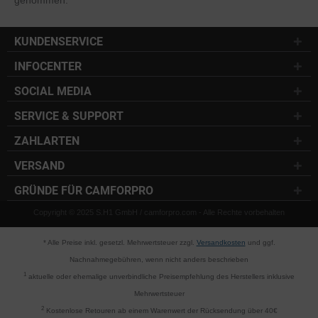
KUNDENSERVICE
INFOCENTER
SOCIAL MEDIA
SERVICE & SUPPORT
ZAHLARTEN
VERSAND
GRÜNDE FÜR CAMFORPRO
Copyright © 2025 S.H1 GmbH / camforpro.com - Alle Rechte vorbehalten
* Alle Preise inkl. gesetzl. Mehrwertsteuer zzgl.
Versandkosten
und ggf.
Nachnahmegebühren, wenn nicht anders beschrieben
1
aktuelle oder ehemalige unverbindliche Preisempfehlung des Herstellers inklusive
Mehrwertsteuer
2
Kostenlose Retouren ab einem Warenwert der Rücksendung über 40€