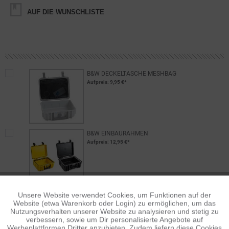
AUF DIE WUNSCHLISTE
B&W DECKELTASCHE MESHBAG
Aufpreis
: 9,95 €*
B&W EINBAURAHMEN
Aufpreis
: 12,95 €*
Unsere Website verwendet Cookies, um Funktionen auf der
Aktiv
Funktionale
Website (etwa Warenkorb oder Login) zu ermöglichen, um das
Nutzungsverhalten unserer Website zu analysieren und stetig zu
verbessern, sowie um Dir personalisierte Angebote auf
Inaktiv
Tracking
Werbeplattformen Dritter anzubieten. Zudem liefern diese Cookies