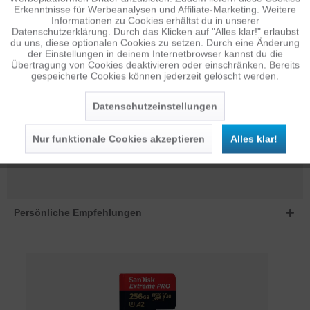
Erkenntnisse für Werbeanalysen und Affiliate-Marketing. Weitere
Informationen zu Cookies erhältst du in unserer
BESCHREIBUNG
Datenschutzerklärung. Durch das Klicken auf "Alles klar!" erlaubst
Inaktiv
Personalisierung
Features SO VIELFÄLTIG WIE DU: ob deine Drohne, Kamera,
du uns, diese optionalen Cookies zu setzen. Durch eine Änderung
Angelausrüstung, Jagdausrüstung oder...
mehr
der Einstellungen in deinem Internetbrowser kannst du die
Übertragung von Cookies deaktivieren oder einschränken. Bereits
gespeicherte Cookies können jederzeit gelöscht werden.
Inaktiv
Service
BEWERTUNGEN
0
Bewertungen lesen, schreiben und diskutieren...
mehr
Datenschutzeinstellungen
ÄHNLICHE ARTIKEL
Nur funktionale Cookies akzeptieren
Alles klar!
Diese Artikel sind dem Produkt ähnlich ...
mehr
Persönliche Empfehlungen