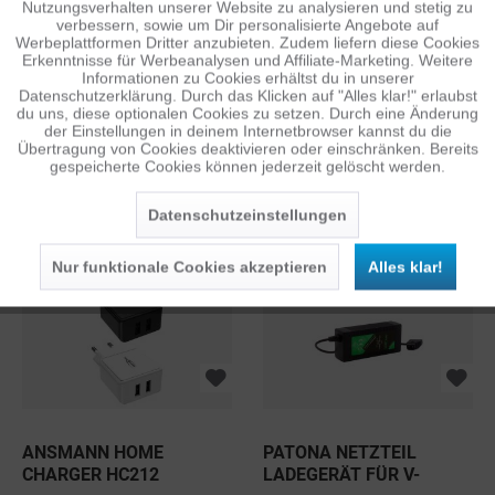
Nutzungsverhalten unserer Website zu analysieren und stetig zu
verbessern, sowie um Dir personalisierte Angebote auf
Inaktiv
Tracking
Werbeplattformen Dritter anzubieten. Zudem liefern diese Cookies
Erkenntnisse für Werbeanalysen und Affiliate-Marketing. Weitere
Informationen zu Cookies erhältst du in unserer
Datenschutzerklärung. Durch das Klicken auf "Alles klar!" erlaubst
Inaktiv
Personalisierung
du uns, diese optionalen Cookies zu setzen. Durch eine Änderung
der Einstellungen in deinem Internetbrowser kannst du die
Übertragung von Cookies deaktivieren oder einschränken. Bereits
PATONA 3ER-LADEGERÄT
ANSMANN HOME
gespeicherte Cookies können jederzeit gelöscht werden.
Inaktiv
Service
FÜR HERO9-12 BLACK
CHARGER HC105
Datenschutzeinstellungen
5,00 €
2,00 €
1
1
UVP: 19,95 €
UVP: 5,95 €
Nur funktionale Cookies akzeptieren
Alles klar!
ANSMANN HOME
PATONA NETZTEIL
CHARGER HC212
LADEGERÄT FÜR V-