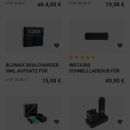
MOUNT AKKU (D-TAP)
ab 4,00 €
19,98 €
1
1
UVP: 9,95 €
UVP: 59,95 €
BLUMAX DUALCHARGER
INSTA360
INKL AUFSATZ FÜR
SCHNELLLADEHUB FÜR
SONY FM50
AKKUBASIS FÜR ONE R...
15,98 €
49,95 €
1
UVP: 31,95 €