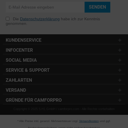
SENDEN
Die
Datenschutzerklärung
habe ich zur Kenntnis
genommen.
KUNDENSERVICE
INFOCENTER
SOCIAL MEDIA
SERVICE & SUPPORT
ZAHLARTEN
VERSAND
GRÜNDE FÜR CAMFORPRO
Copyright © 2025 S.H1 GmbH / camforpro.com - Alle Rechte vorbehalten
* Alle Preise inkl. gesetzl. Mehrwertsteuer zzgl.
Versandkosten
und ggf.
Nachnahmegebühren, wenn nicht anders beschrieben