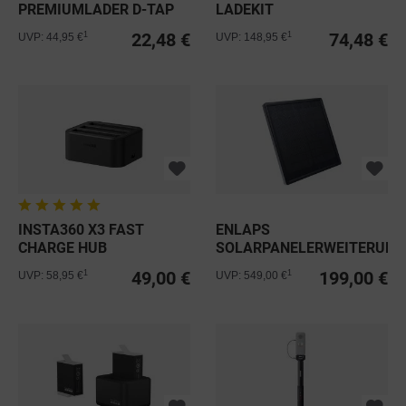
PREMIUMLADER D-TAP
LADEKIT
3A
22,48 €
74,48 €
1
1
UVP: 44,95 €
UVP: 148,95 €
INSTA360 X3 FAST
ENLAPS
CHARGE HUB
SOLARPANELERWEITERUNG
FÜR TIKEE 3 PRO+
49,00 €
199,00 €
1
1
UVP: 58,95 €
UVP: 549,00 €