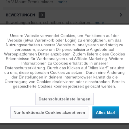
1x V-Mount Premiumlader...
mehr
BEWERTUNGEN
0
Bewertungen lesen, schreiben und diskutieren...
mehr
Unsere Website verwendet Cookies, um Funktionen auf der
Aktiv
ÄHNLICHE ARTIKEL
Funktionale
Website (etwa Warenkorb oder Login) zu ermöglichen, um das
Diese Artikel sind dem Produkt ähnlich ...
mehr
Nutzungsverhalten unserer Website zu analysieren und stetig zu
verbessern, sowie um Dir personalisierte Angebote auf
Inaktiv
Tracking
Werbeplattformen Dritter anzubieten. Zudem liefern diese Cookies
Erkenntnisse für Werbeanalysen und Affiliate-Marketing. Weitere
Informationen zu Cookies erhältst du in unserer
Datenschutzerklärung. Durch das Klicken auf "Alles klar!" erlaubst
Persönliche Empfehlungen
Inaktiv
Personalisierung
du uns, diese optionalen Cookies zu setzen. Durch eine Änderung
der Einstellungen in deinem Internetbrowser kannst du die
Übertragung von Cookies deaktivieren oder einschränken. Bereits
gespeicherte Cookies können jederzeit gelöscht werden.
Inaktiv
Service
Datenschutzeinstellungen
Nur funktionale Cookies akzeptieren
Alles klar!