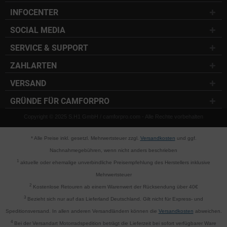
INFOCENTER
SOCIAL MEDIA
SERVICE & SUPPORT
ZAHLARTEN
VERSAND
GRÜNDE FÜR CAMFORPRO
Copyright © 2025 S.H1 GmbH / camforpro.com - Alle Rechte vorbehalten
* Alle Preise inkl. gesetzl. Mehrwertsteuer zzgl.
Versandkosten
und ggf.
Nachnahmegebühren, wenn nicht anders beschrieben
1
aktuelle oder ehemalige unverbindliche Preisempfehlung des Herstellers inklusive
Mehrwertsteuer
2
Kostenlose Retouren ab einem Warenwert der Rücksendung über 40€
3
Bezieht sich nur auf das Lieferland Deutschland. Gilt nicht für Express- und
Speditionsversand. In allen anderen Versandländern können die
Versandkosten
abweichen.
4
Bei der Versandart Motorradspedition beträgt die Lieferzeit bei sofort verfügbarer Ware