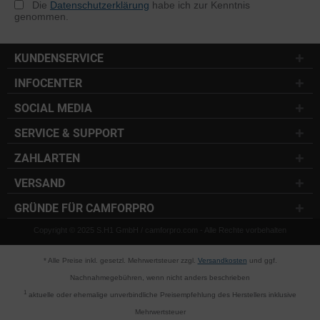
Die
Datenschutzerklärung
habe ich zur Kenntnis
genommen.
KUNDENSERVICE
INFOCENTER
SOCIAL MEDIA
SERVICE & SUPPORT
ZAHLARTEN
VERSAND
GRÜNDE FÜR CAMFORPRO
Copyright © 2025 S.H1 GmbH / camforpro.com - Alle Rechte vorbehalten
* Alle Preise inkl. gesetzl. Mehrwertsteuer zzgl.
Versandkosten
und ggf.
Nachnahmegebühren, wenn nicht anders beschrieben
1
aktuelle oder ehemalige unverbindliche Preisempfehlung des Herstellers inklusive
Mehrwertsteuer