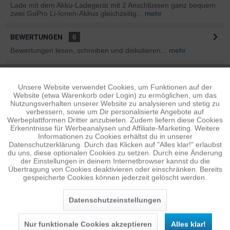
Lade mit dem Akku-Ladegerät mit 2 Anschlüssen ganz bequem
zwei GoPro Li-Ionen-Akkus gleichzeitig...
mehr
BEWERTUNGEN
6
Bewertungen lesen, schreiben und diskutieren...
mehr
INFOS ZUM HERSTELLER
Unsere Website verwendet Cookies, um Funktionen auf der
Aktiv
Folgende Infos zum Hersteller sind verfübar......
mehr
Funktionale
Website (etwa Warenkorb oder Login) zu ermöglichen, um das
Nutzungsverhalten unserer Website zu analysieren und stetig zu
ÄHNLICHE ARTIKEL
verbessern, sowie um Dir personalisierte Angebote auf
Inaktiv
Tracking
Werbeplattformen Dritter anzubieten. Zudem liefern diese Cookies
Diese Artikel sind dem Produkt ähnlich ...
mehr
Erkenntnisse für Werbeanalysen und Affiliate-Marketing. Weitere
Informationen zu Cookies erhältst du in unserer
Datenschutzerklärung. Durch das Klicken auf "Alles klar!" erlaubst
Inaktiv
Personalisierung
du uns, diese optionalen Cookies zu setzen. Durch eine Änderung
der Einstellungen in deinem Internetbrowser kannst du die
Übertragung von Cookies deaktivieren oder einschränken. Bereits
Persönliche Empfehlungen
gespeicherte Cookies können jederzeit gelöscht werden.
Inaktiv
Service
Datenschutzeinstellungen
Nur funktionale Cookies akzeptieren
Alles klar!