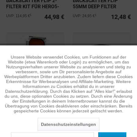
BACKSCATTER FLIP 2-
BACKSCATTER FLIP
FILTER KIT FÜR HERO5-
55MM DEEP FILTER
13 BLACK
44,98 €
12,48 €
1
1
UVP: 114,95 €
UVP: 24,95 €
Unsere Website verwendet Cookies, um Funktionen auf der
Aktiv
Funktionale
Website (etwa Warenkorb oder Login) zu ermöglichen, um das
Nutzungsverhalten unserer Website zu analysieren und stetig zu
verbessern, sowie um Dir personalisierte Angebote auf
Inaktiv
Tracking
Werbeplattformen Dritter anzubieten. Zudem liefern diese Cookies
BACKSCATTER FLEX
BACKSCATTER FLIP
Erkenntnisse für Werbeanalysen und Affiliate-Marketing. Weitere
Informationen zu Cookies erhältst du in unserer
SHALLOW FILTER
55MM SHALLOW FILTER
Datenschutzerklärung. Durch das Klicken auf "Alles klar!" erlaubst
Inaktiv
Personalisierung
19,98 €
12,48 €
du uns, diese optionalen Cookies zu setzen. Durch eine Änderung
1
1
UVP: 39,95 €
UVP: 24,95 €
der Einstellungen in deinem Internetbrowser kannst du die
Übertragung von Cookies deaktivieren oder einschränken. Bereits
gespeicherte Cookies können jederzeit gelöscht werden.
Inaktiv
Service
Datenschutzeinstellungen