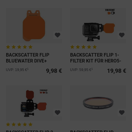
BACKSCATTER FLIP
BACKSCATTER FLIP 1-
BLUEWATER DIVE+
FILTER KIT FÜR HERO5-
FILTER 20-40FT
13 BLACK
9,98 €
19,98 €
1
1
UVP: 19,95 €
UVP: 59,95 €