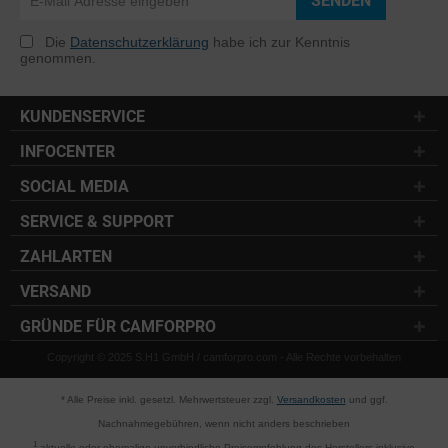
SENDEN
Die
Datenschutzerklärung
habe ich zur Kenntnis
genommen.
KUNDENSERVICE
INFOCENTER
SOCIAL MEDIA
SERVICE & SUPPORT
ZAHLARTEN
VERSAND
GRÜNDE FÜR CAMFORPRO
Copyright © 2025 S.H1 GmbH / camforpro.com - Alle Rechte vorbehalten
* Alle Preise inkl. gesetzl. Mehrwertsteuer zzgl.
Versandkosten
und ggf.
Nachnahmegebühren, wenn nicht anders beschrieben
1
aktuelle oder ehemalige unverbindliche Preisempfehlung des Herstellers inklusive