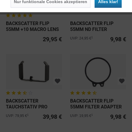
Nur funktionale Cookies akzeptieren
Alles klar!
BACKSCATTER FLIP
BACKSCATTER FLIP
55MM +10 MACRO LENS
55MM ND FILTER
29,95 €
9,98 €
1
UVP: 24,95 €
BACKSCATTER
BACKSCATTER FLIP
TAUCHSTATIV PRO
55MM FILTER ADAPTER
39,98 €
9,98 €
1
1
UVP: 79,95 €
UVP: 19,95 €