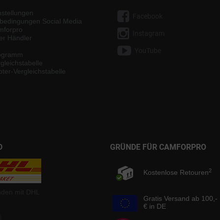
nstellungen
Facebook
bedingungen Social Media
mforpro
Instagram
ter Händler
YouTube
rogramm
gleichstabelle
ter-Vergleichstabelle
D
GRÜNDE FÜR CAMFORPRO
2
Kostenlose Retouren
nden mit DHL
Gratis Versand ab 100,-
€ in DE