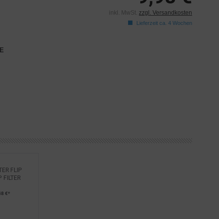
inkl. MwSt.
zzgl. Versandkosten
Lieferzeit ca. 4 Wochen
E
ER FLIP
 FILTER
48 €*