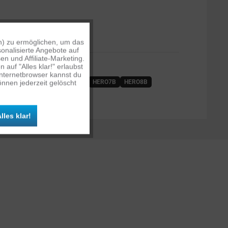
n) zu ermöglichen, um das
Aktiv
onalisierte Angebote auf
n und Affiliate-Marketing.
OLGENDEN KAMERAS:
auf "Alles klar!" erlaubst
Inaktiv
Internetbrowser kannst du
HERO4
HERO5B
HERO6B
HERO7B
HERO8B
nnen jederzeit gelöscht
O11B
HERO12B
Inaktiv
lles klar!
Inaktiv