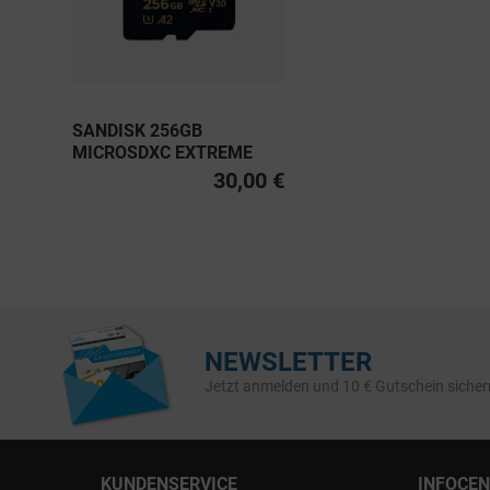
SANDISK 256GB
MICROSDXC EXTREME
PRO UHS-I U3, CLASS 10
30,00 €
V30 A2 200MB/S
NEWSLETTER
Jetzt anmelden und 10 € Gutschein sicher
KUNDENSERVICE
INFOCE