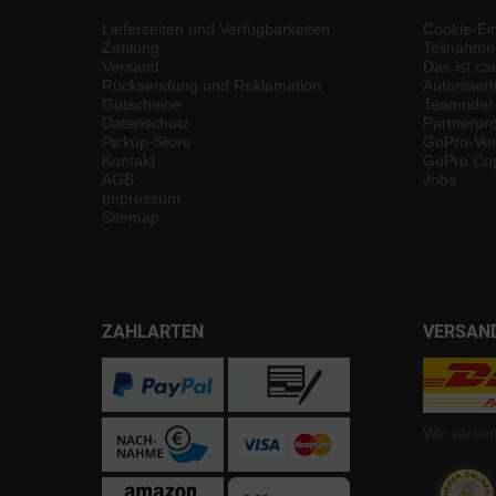
Lieferzeiten und Verfügbarkeiten
Cookie-Ei
Zahlung
Teilnahme
Versand
Das ist ca
Rücksendung und Reklamation
Autorisier
Gutscheine
Teamrider
Datenschutz
Partnerp
Pickup-Store
GoPro-Ver
Kontakt
GoPro Cop
AGB
Jobs
Impressum
Sitemap
ZAHLARTEN
VERSAN
Wir verse