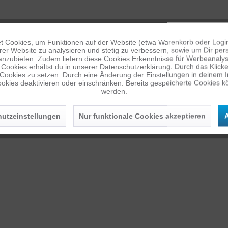
 Cookies, um Funktionen auf der Website (etwa Warenkorb oder Logi
er Website zu analysieren und stetig zu verbessern, sowie um Dir pers
anzubieten. Zudem liefern diese Cookies Erkenntnisse für Werbeanalyse
KOMPATIBEL MIT F
Cookies erhältst du in unserer Datenschutzerklärung. Durch das Klicken 
 Cookies zu setzen. Durch eine Änderung der Einstellungen in deinem 
HERO
HERO3
HERO3+
okies deaktivieren oder einschränken. Bereits gespeicherte Cookies kö
werden.
HERO9B
HERO10B
HER
utzeinstellungen
Nur funktionale Cookies akzeptieren
A