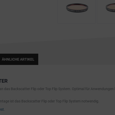
ÄHNLICHE ARTIKEL
TER
n das Backscatter Flip oder Top Flip System. Optimal für Anwendungen bei
ontage ist das Backscatter Flip oder Top Flip System notwendig.
st.