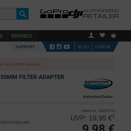
S
BRANDS
SUPPORT
BLOG
FORUM
r noch nicht lieferbar.
 55MM FILTER ADAPTER
Authorized Dealer
Artikel-Nr.: 45992379
1
UVP: 19,95 €
VERSCHLÜSSELUNG
9,98 €