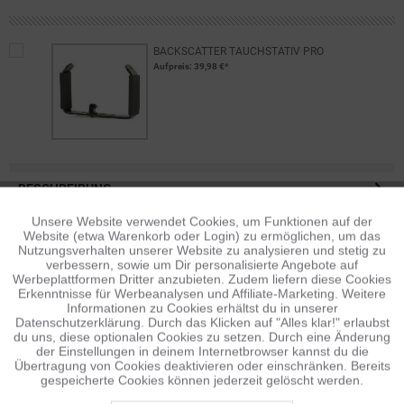
BACKSCATTER TAUCHSTATIV PRO
Aufpreis
: 39,98 €*
BESCHREIBUNG
Der Arch ist ein optionales Zusatzzubehör zum neuen, breiteren
Unsere Website verwendet Cookies, um Funktionen auf der
Aktiv
Funktionale
Backscatter-Kameratray mit...
mehr
Website (etwa Warenkorb oder Login) zu ermöglichen, um das
Nutzungsverhalten unserer Website zu analysieren und stetig zu
verbessern, sowie um Dir personalisierte Angebote auf
BEWERTUNGEN
0
Inaktiv
Tracking
Werbeplattformen Dritter anzubieten. Zudem liefern diese Cookies
Bewertungen lesen, schreiben und diskutieren...
mehr
Erkenntnisse für Werbeanalysen und Affiliate-Marketing. Weitere
Informationen zu Cookies erhältst du in unserer
Datenschutzerklärung. Durch das Klicken auf "Alles klar!" erlaubst
Inaktiv
Personalisierung
ÄHNLICHE ARTIKEL
du uns, diese optionalen Cookies zu setzen. Durch eine Änderung
der Einstellungen in deinem Internetbrowser kannst du die
Diese Artikel sind dem Produkt ähnlich ...
mehr
Übertragung von Cookies deaktivieren oder einschränken. Bereits
gespeicherte Cookies können jederzeit gelöscht werden.
Inaktiv
Service