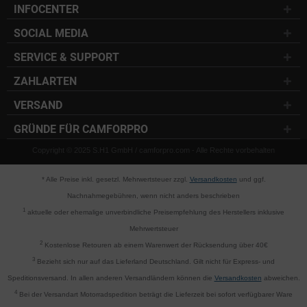
INFOCENTER
SOCIAL MEDIA
SERVICE & SUPPORT
ZAHLARTEN
VERSAND
GRÜNDE FÜR CAMFORPRO
Copyright © 2025 S.H1 GmbH / camforpro.com - Alle Rechte vorbehalten
* Alle Preise inkl. gesetzl. Mehrwertsteuer zzgl.
Versandkosten
und ggf.
Nachnahmegebühren, wenn nicht anders beschrieben
1
aktuelle oder ehemalige unverbindliche Preisempfehlung des Herstellers inklusive
Mehrwertsteuer
2
Kostenlose Retouren ab einem Warenwert der Rücksendung über 40€
3
Bezieht sich nur auf das Lieferland Deutschland. Gilt nicht für Express- und
Speditionsversand. In allen anderen Versandländern können die
Versandkosten
abweichen.
4
Bei der Versandart Motorradspedition beträgt die Lieferzeit bei sofort verfügbarer Ware