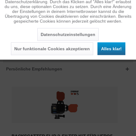
Datenschutzerklärung. Durch das Klicken auf "Alles klar!" erlaubst
Inaktiv
Personalisierung
du uns, diese optionalen Cookies zu setzen. Durch eine Änderung
der Einstellungen in deinem Internetbrowser kannst du die
BEWERTUNGEN
1
Übertragung von Cookies deaktivieren oder einschränken. Bereits
Bewertungen lesen, schreiben und diskutieren...
mehr
gespeicherte Cookies können jederzeit gelöscht werden.
Inaktiv
Service
ÄHNLICHE ARTIKEL
Datenschutzeinstellungen
Diese Artikel sind dem Produkt ähnlich ...
mehr
Nur funktionale Cookies akzeptieren
Alles klar!
Persönliche Empfehlungen