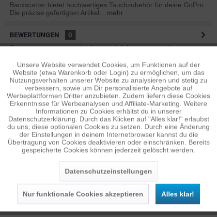
Backscatter bietet hochwertiges Tauchzubehör für deine GoPro.
Die präzise gefertigten Artikel...
mehr
BEWERTUNGEN
0
Bewertungen lesen, schreiben und diskutieren...
mehr
Unsere Website verwendet Cookies, um Funktionen auf der
Aktiv
Funktionale
ÄHNLICHE ARTIKEL
Website (etwa Warenkorb oder Login) zu ermöglichen, um das
Nutzungsverhalten unserer Website zu analysieren und stetig zu
Diese Artikel sind dem Produkt ähnlich ...
mehr
verbessern, sowie um Dir personalisierte Angebote auf
Inaktiv
Tracking
Werbeplattformen Dritter anzubieten. Zudem liefern diese Cookies
Erkenntnisse für Werbeanalysen und Affiliate-Marketing. Weitere
Informationen zu Cookies erhältst du in unserer
Datenschutzerklärung. Durch das Klicken auf "Alles klar!" erlaubst
Inaktiv
Personalisierung
Persönliche Empfehlungen
du uns, diese optionalen Cookies zu setzen. Durch eine Änderung
der Einstellungen in deinem Internetbrowser kannst du die
Übertragung von Cookies deaktivieren oder einschränken. Bereits
gespeicherte Cookies können jederzeit gelöscht werden.
Inaktiv
Service
Datenschutzeinstellungen
Nur funktionale Cookies akzeptieren
Alles klar!