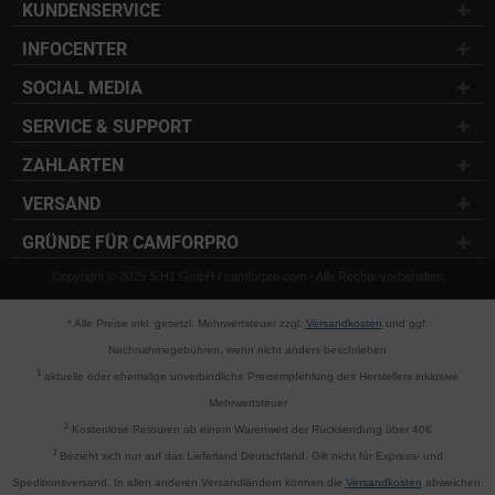
KUNDENSERVICE
INFOCENTER
SOCIAL MEDIA
SERVICE & SUPPORT
ZAHLARTEN
VERSAND
GRÜNDE FÜR CAMFORPRO
Copyright © 2025 S.H1 GmbH / camforpro.com - Alle Rechte vorbehalten
* Alle Preise inkl. gesetzl. Mehrwertsteuer zzgl.
Versandkosten
und ggf.
Nachnahmegebühren, wenn nicht anders beschrieben
1
aktuelle oder ehemalige unverbindliche Preisempfehlung des Herstellers inklusive
Mehrwertsteuer
2
Kostenlose Retouren ab einem Warenwert der Rücksendung über 40€
3
Bezieht sich nur auf das Lieferland Deutschland. Gilt nicht für Express- und
Speditionsversand. In allen anderen Versandländern können die
Versandkosten
abweichen.