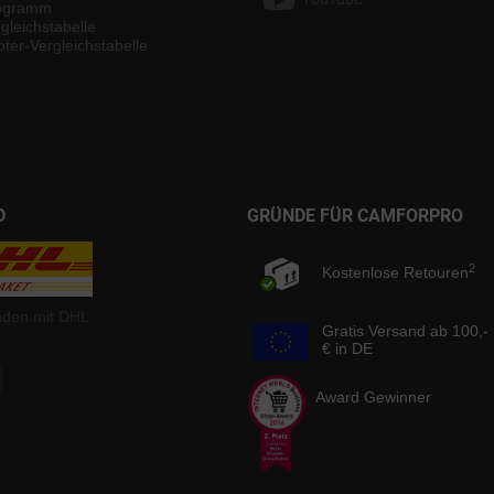
rogramm
gleichstabelle
ter-Vergleichstabelle
D
GRÜNDE FÜR CAMFORPRO
2
Kostenlose Retouren
nden mit DHL
Gratis Versand ab 100,-
€ in DE
Award Gewinner