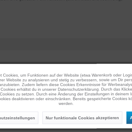
 Cookies, um Funktionen auf der Website (etwa Warenkorb oder Logi
er Website zu analysieren und stetig zu verbessern, sowie um Dir pers
anzubieten. Zudem liefern diese Cookies Erkenntnisse für Werbeanalyse
Cookies erhältst du in unserer Datenschutzerklärung. Durch das Klicken 
 Cookies zu setzen. Durch eine Änderung der Einstellungen in deinem 
okies deaktivieren oder einschränken. Bereits gespeicherte Cookies kö
werden.
utzeinstellungen
Nur funktionale Cookies akzeptieren
A