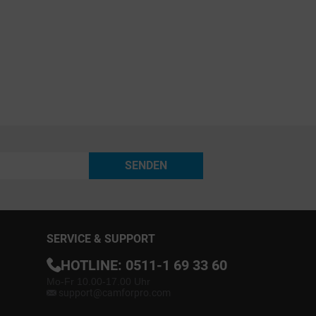
SENDEN
SERVICE & SUPPORT
HOTLINE:
0511-1 69 33 60
Mo-Fr 10.00-17.00 Uhr
support@camforpro.com