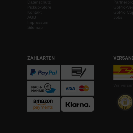
Datenschutz
Partnerp
Pickup-Store
GoPro-Ver
Kontakt
GoPro Cop
AGB
Jobs
Impressum
Sitemap
ZAHLARTEN
VERSAN
Wir verse