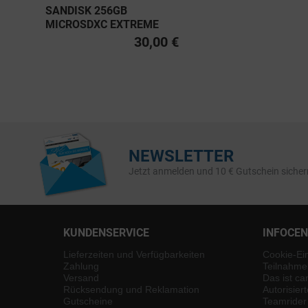
SANDISK 256GB
MICROSDXC EXTREME
PRO UHS-I U3, CLASS 10
30,00 €
V30 A2 200MB/S
NEWSLETTER
Jetzt anmelden und 10 € Gutschein sicher
KUNDENSERVICE
INFOCE
Lieferzeiten und Verfügbarkeiten
Cookie-Ei
Zahlung
Teilnahme
Versand
Das ist ca
Rücksendung und Reklamation
Autorisier
Gutscheine
Teamrider