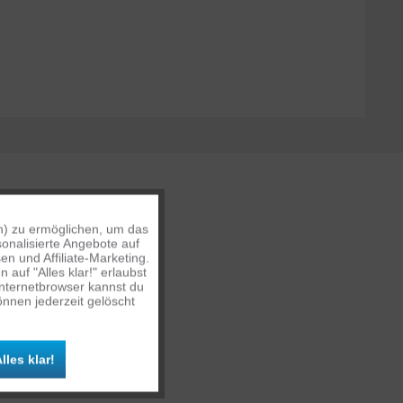
n) zu ermöglichen, um das
Aktiv
onalisierte Angebote auf
n und Affiliate-Marketing.
auf "Alles klar!" erlaubst
Inaktiv
Internetbrowser kannst du
nnen jederzeit gelöscht
Inaktiv
lles klar!
Inaktiv