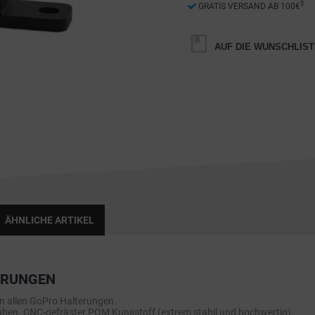
3
GRATIS VERSAND AB 100€
AUF DIE WUNSCHLIST
ÄHNLICHE ARTIKEL
ERUNGEN
an allen GoPro Halterungen.
auben. CNC-gefräster POM Kunsstoff (extrem stabil und hochwertig).