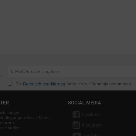
n
Die
Datenschutzerklärung
habe ich zur Kenntnis genommen.
NTER
SOCIAL MEDIA
nstellungen
Facebook
bedingungen Social Media
mforpro
Instagram
ter Händler
YouTube