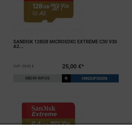
SANDISK 128GB MICROSDXC EXTREME C30 V30
A2...
25,00 €*
UVP: 29,95 €
+
MEHR INFOS
HINZUFÜGEN