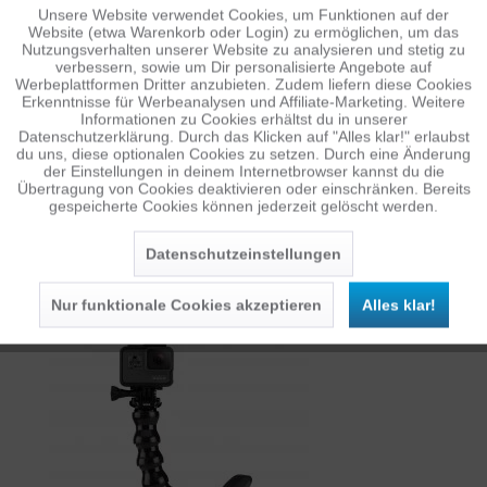
Unsere Website verwendet Cookies, um Funktionen auf der
Aktiv
Funktionale
Website (etwa Warenkorb oder Login) zu ermöglichen, um das
Nutzungsverhalten unserer Website zu analysieren und stetig zu
verbessern, sowie um Dir personalisierte Angebote auf
Inaktiv
Tracking
Werbeplattformen Dritter anzubieten. Zudem liefern diese Cookies
SANDISK 64GB MICROSDXC EXTREME U3 C10
Erkenntnisse für Werbeanalysen und Affiliate-Marketing. Weitere
V30...
Informationen zu Cookies erhältst du in unserer
Datenschutzerklärung. Durch das Klicken auf "Alles klar!" erlaubst
Inaktiv
Personalisierung
du uns, diese optionalen Cookies zu setzen. Durch eine Änderung
der Einstellungen in deinem Internetbrowser kannst du die
10,00 €*
Übertragung von Cookies deaktivieren oder einschränken. Bereits
UVP: 14,95 €
gespeicherte Cookies können jederzeit gelöscht werden.
Inaktiv
Service
+
MEHR INFOS
HINZUFÜGEN
Datenschutzeinstellungen
HALTERUNGEN & STATIVE
Nur funktionale Cookies akzeptieren
Alles klar!