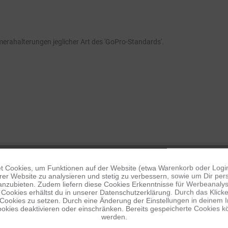
erahalterungen jeglicher Art des 'GoPro-Standards'.
 Cookies, um Funktionen auf der Website (etwa Warenkorb oder Logi
er Website zu analysieren und stetig zu verbessern, sowie um Dir pers
anzubieten. Zudem liefern diese Cookies Erkenntnisse für Werbeanalyse
Cookies erhältst du in unserer Datenschutzerklärung. Durch das Klicken 
 Cookies zu setzen. Durch eine Änderung der Einstellungen in deinem 
okies deaktivieren oder einschränken. Bereits gespeicherte Cookies kö
werden.