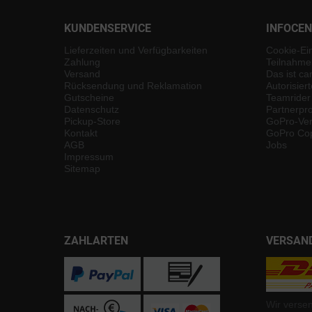
KUNDENSERVICE
INFOCE
Lieferzeiten und Verfügbarkeiten
Cookie-Ei
Zahlung
Teilnahme
Versand
Das ist ca
Rücksendung und Reklamation
Autorisier
Gutscheine
Teamrider
Datenschutz
Partnerp
Pickup-Store
GoPro-Ver
Kontakt
GoPro Cop
AGB
Jobs
Impressum
Sitemap
ZAHLARTEN
VERSAN
Wir verse