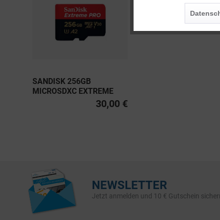
Personalisierung
Datensch
Service
SANDISK 256GB
MICROSDXC EXTREME
PRO UHS-I U3, CLASS 10
30,00 €
V30 A2 200MB/S
NEWSLETTER
Jetzt anmelden und 10 € Gutschein sicher