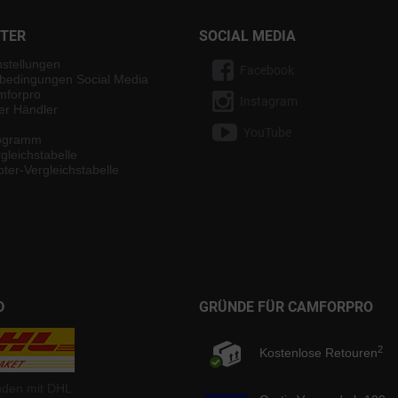
NTER
SOCIAL MEDIA
nstellungen
Facebook
bedingungen Social Media
mforpro
Instagram
ter Händler
YouTube
rogramm
gleichstabelle
ter-Vergleichstabelle
D
GRÜNDE FÜR CAMFORPRO
2
Kostenlose Retouren
nden mit DHL