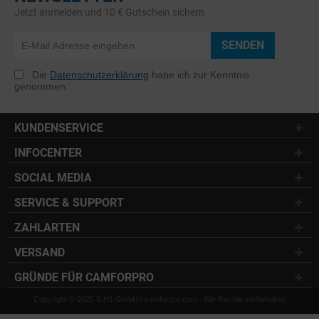
Jetzt anmelden und 10 € Gutschein sichern
SENDEN
Die
Datenschutzerklärung
habe ich zur Kenntnis
genommen.
KUNDENSERVICE
INFOCENTER
SOCIAL MEDIA
SERVICE & SUPPORT
ZAHLARTEN
VERSAND
GRÜNDE FÜR CAMFORPRO
Copyright © 2025 S.H1 GmbH / camforpro.com - Alle Rechte vorbehalten