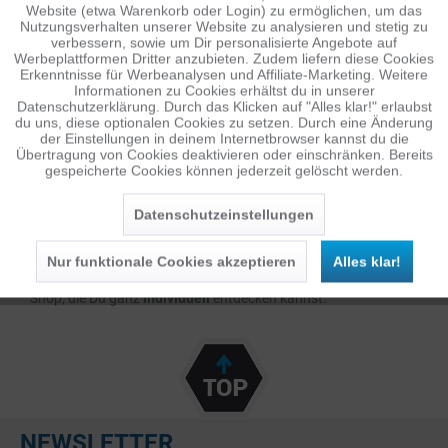
unterstützen und bieten Dir Produkte, von denen wir bei
Website (etwa Warenkorb oder Login) zu ermöglichen, um das
Nutzungsverhalten unserer Website zu analysieren und stetig zu
camforpro meinen, dass sie für Dich und
Dein Vorhaben
genau
verbessern, sowie um Dir personalisierte Angebote auf
Inaktiv
Tracking
das Richtige sein können. Lass Dich von unserer
Werbeplattformen Dritter anzubieten. Zudem liefern diese Cookies
Erkenntnisse für Werbeanalysen und Affiliate-Marketing. Weitere
professionellen
Vorauswahl überzeugen, wähle einfach und
Informationen zu Cookies erhältst du in unserer
bequem Deine
Favoriten
aus den übersichtlichen Kategorien
Datenschutzerklärung. Durch das Klicken auf "Alles klar!" erlaubst
Inaktiv
Personalisierung
du uns, diese optionalen Cookies zu setzen. Durch eine Änderung
und schnür Dein
individuelles
und optimiertes
Paket.
der Einstellungen in deinem Internetbrowser kannst du die
Übertragung von Cookies deaktivieren oder einschränken. Bereits
gespeicherte Cookies können jederzeit gelöscht werden.
Inaktiv
Service
Unter
„Mehr Infos“
bei jedem Produkt kannst Du schnell und
einfach sichergehen, dass alles passt.
Datenschutzeinstellungen
Natürlich findest Du neben unseren
Sets
auch viele weitere
Nur funktionale Cookies akzeptieren
Alles klar!
Artikel und eine entsprechende
Gesamtauswahl
in unserem
Shop, die Du ganz
individuell
entdecken kannst.
NEWSLETTER