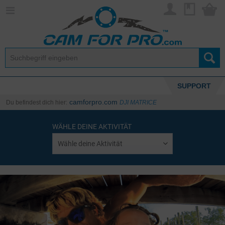
SUPPORT
camforpro.com
Du befindest dich hier:
DJI MATRICE
WÄHLE DEINE AKTIVITÄT