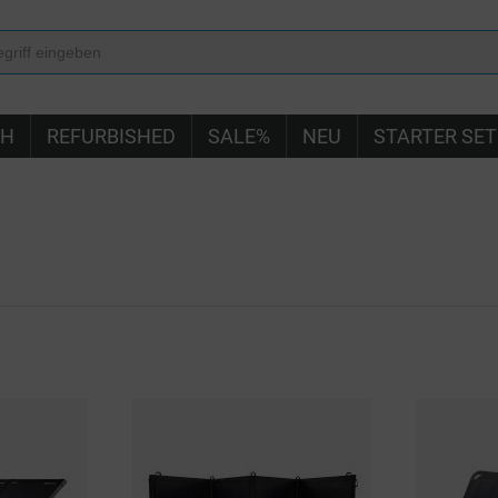
IH
REFURBISHED
SALE%
NEU
STARTER SET