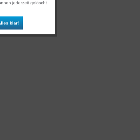
nnen jederzeit gelöscht
Inaktiv
lles klar!
Inaktiv