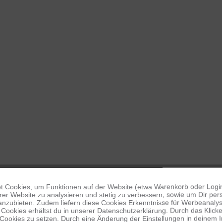
 Cookies, um Funktionen auf der Website (etwa Warenkorb oder Logi
er Website zu analysieren und stetig zu verbessern, sowie um Dir pers
anzubieten. Zudem liefern diese Cookies Erkenntnisse für Werbeanalyse
Cookies erhältst du in unserer Datenschutzerklärung. Durch das Klicken 
 Cookies zu setzen. Durch eine Änderung der Einstellungen in deinem 