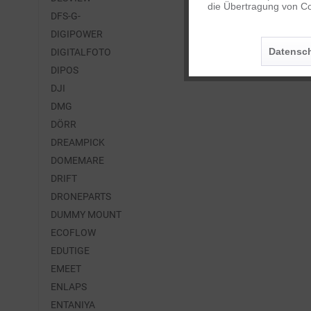
die Übertragung von Co
DFS-G-
DIGIPOWER
Personalisierung
Datensch
DIGITALFOTO
DIPOS
Service
DJI
DMG
DÖRR
DREAMPICK
DOMEMARE
DRIFT
DRONEPARTS
DUMMY MOUNT
ECOFLOW
EDUTIGE
EMEET
ENLAPS
ENTANIYA