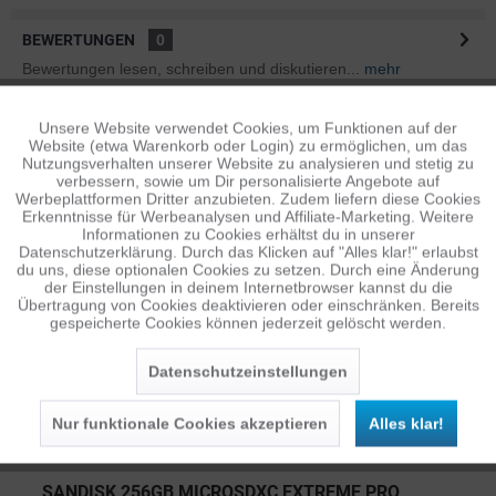
BEWERTUNGEN
0
Bewertungen lesen, schreiben und diskutieren...
mehr
ÄHNLICHE ARTIKEL
Unsere Website verwendet Cookies, um Funktionen auf der
Aktiv
Funktionale
Website (etwa Warenkorb oder Login) zu ermöglichen, um das
Diese Artikel sind dem Produkt ähnlich ...
mehr
Nutzungsverhalten unserer Website zu analysieren und stetig zu
verbessern, sowie um Dir personalisierte Angebote auf
Inaktiv
Tracking
Werbeplattformen Dritter anzubieten. Zudem liefern diese Cookies
Erkenntnisse für Werbeanalysen und Affiliate-Marketing. Weitere
Informationen zu Cookies erhältst du in unserer
Persönliche Empfehlungen
Datenschutzerklärung. Durch das Klicken auf "Alles klar!" erlaubst
Inaktiv
Personalisierung
du uns, diese optionalen Cookies zu setzen. Durch eine Änderung
der Einstellungen in deinem Internetbrowser kannst du die
Übertragung von Cookies deaktivieren oder einschränken. Bereits
gespeicherte Cookies können jederzeit gelöscht werden.
Inaktiv
Service
Datenschutzeinstellungen
Nur funktionale Cookies akzeptieren
Alles klar!
SANDISK 256GB MICROSDXC EXTREME PRO