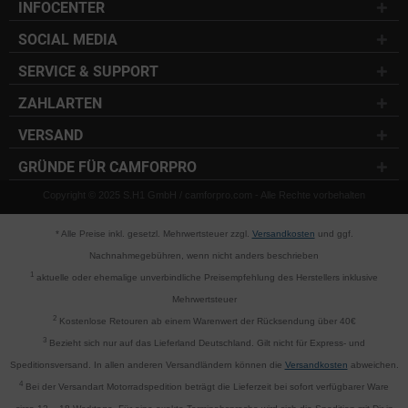
INFOCENTER
SOCIAL MEDIA
SERVICE & SUPPORT
ZAHLARTEN
VERSAND
GRÜNDE FÜR CAMFORPRO
Copyright © 2025 S.H1 GmbH / camforpro.com - Alle Rechte vorbehalten
* Alle Preise inkl. gesetzl. Mehrwertsteuer zzgl.
Versandkosten
und ggf.
Nachnahmegebühren, wenn nicht anders beschrieben
1
aktuelle oder ehemalige unverbindliche Preisempfehlung des Herstellers inklusive
Mehrwertsteuer
2
Kostenlose Retouren ab einem Warenwert der Rücksendung über 40€
3
Bezieht sich nur auf das Lieferland Deutschland. Gilt nicht für Express- und
Speditionsversand. In allen anderen Versandländern können die
Versandkosten
abweichen.
4
Bei der Versandart Motorradspedition beträgt die Lieferzeit bei sofort verfügbarer Ware