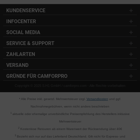
KUNDENSERVICE
INFOCENTER
SOCIAL MEDIA
SERVICE & SUPPORT
ZAHLARTEN
VERSAND
GRÜNDE FÜR CAMFORPRO
Copyright © 2025 S.H1 GmbH / camforpro.com - Alle Rechte vorbehalten
* Alle Preise inkl. gesetzl. Mehrwertsteuer zzgl.
Versandkosten
und ggf.
Nachnahmegebühren, wenn nicht anders beschrieben
1
aktuelle oder ehemalige unverbindliche Preisempfehlung des Herstellers inklusive
Mehrwertsteuer
2
Kostenlose Retouren ab einem Warenwert der Rücksendung über 40€
3
Bezieht sich nur auf das Lieferland Deutschland. Gilt nicht für Express- und