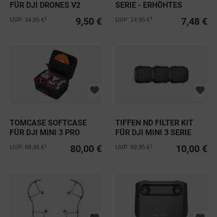
FÜR DJI DRONES V2
SERIE - ERHÖHTES
LANDEGESTELL
9,50 €
7,48 €
1
1
UVP: 34,95 €
UVP: 14,95 €
TOMCASE SOFTCASE
TIFFEN ND FILTER KIT
FÜR DJI MINI 3 PRO
FÜR DJI MINI 3 SERIE
80,00 €
10,00 €
1
1
UVP: 89,95 €
UVP: 89,95 €