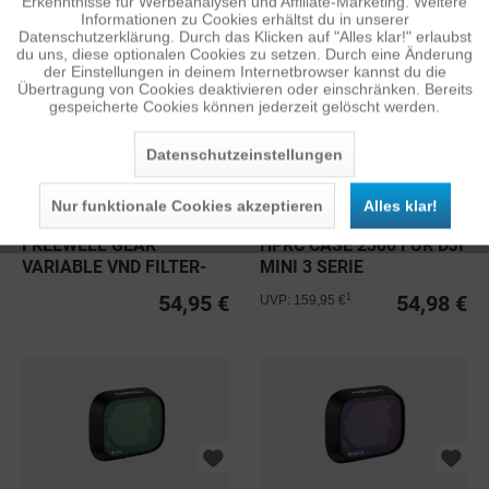
3 PRO
Erkenntnisse für Werbeanalysen und Affiliate-Marketing. Weitere
ab 24,95 €
39,95 €
Informationen zu Cookies erhältst du in unserer
Datenschutzerklärung. Durch das Klicken auf "Alles klar!" erlaubst
Inaktiv
Personalisierung
du uns, diese optionalen Cookies zu setzen. Durch eine Änderung
der Einstellungen in deinem Internetbrowser kannst du die
Übertragung von Cookies deaktivieren oder einschränken. Bereits
gespeicherte Cookies können jederzeit gelöscht werden.
Inaktiv
Service
Datenschutzeinstellungen
Nur funktionale Cookies akzeptieren
Alles klar!
FREEWELL GEAR
HPRC CASE 2300 FÜR DJI
VARIABLE VND FILTER-
MINI 3 SERIE
KIT FÜR DJI...
54,95 €
54,98 €
1
UVP: 159,95 €