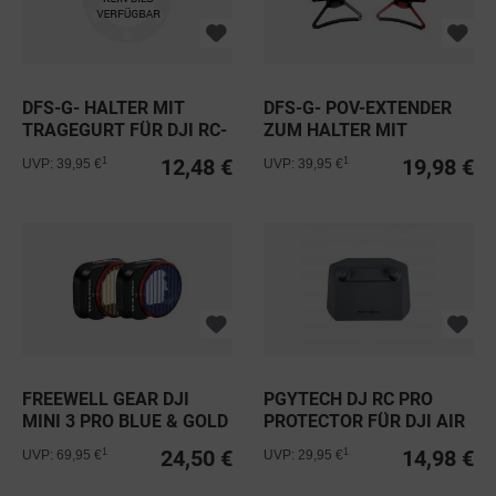
DFS-G- HALTER MIT
DFS-G- POV-EXTENDER
TRAGEGURT FÜR DJI RC-
ZUM HALTER MIT
N1 & N2
TRAGEGURT V2...
12,48 €
19,98 €
1
1
UVP: 39,95 €
UVP: 39,95 €
FREEWELL GEAR DJI
PGYTECH DJ RC PRO
MINI 3 PRO BLUE & GOLD
PROTECTOR FÜR DJI AIR
STREAK...
2S &...
24,50 €
14,98 €
1
1
UVP: 69,95 €
UVP: 29,95 €