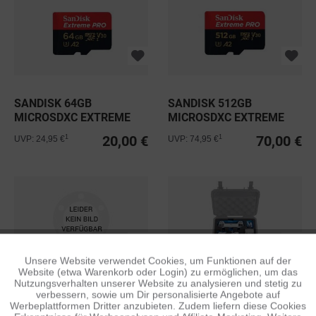
SANDISK 64GB
SANDISK 512GB
MICROSDXC EXTREME
MICROSDXC EXTREME
PRO C10 V30 A2...
PRO C10 U3 V30...
20,00 €
70,00 €
1
1
UVP: 24,95 €
UVP: 74,95 €
Unsere Website verwendet Cookies, um Funktionen auf der
Aktiv
Funktionale
Website (etwa Warenkorb oder Login) zu ermöglichen, um das
Nutzungsverhalten unserer Website zu analysieren und stetig zu
FREEWELL GEAR ND/PL-
B&W DJI MINI 3 PRO
verbessern, sowie um Dir personalisierte Angebote auf
FILTER FÜR DJI MINI 3 &
CASE 2000 EINSATZ
Inaktiv
Tracking
Werbeplattformen Dritter anzubieten. Zudem liefern diese Cookies