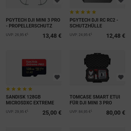
PGYTECH DJI MINI 3 PRO
PGYTECH DJI RC RC2 -
- PROPELLERSCHUTZ
SCHUTZHÜLLE
13,48 €
12,48 €
1
1
UVP: 26,95 €
UVP: 24,95 €
SANDISK 128GB
TOMCASE SMART ETUI
MICROSDXC EXTREME
FÜR DJI MINI 3 PRO
PRO C10 UHS-I...
25,00 €
80,00 €
1
1
UVP: 29,95 €
UVP: 84,95 €