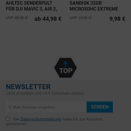
AHLTEC SENDERPULT
SANDISK 32GB
FÜR DJI MAVIC 3, AIR 2,
MICROSDHC EXTREME
MINI...
PRO C10 V30 A1...
ab 44,98 €
9,98 €
1
1
UVP: 89,95 €
UVP: 19,95 €
NEWSLETTER
Jetzt anmelden und 10 € Gutschein sichern
SENDEN
Die
Datenschutzerklärung
habe ich zur Kenntnis
genommen.