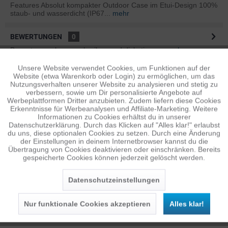
Features Absolut kompakter Outdoor Case im Etui-Design 100%
staub- und wasserdicht (IP67...
mehr
BEWERTUNGEN
0
Bewertungen lesen, schreiben und diskutieren...
mehr
Unsere Website verwendet Cookies, um Funktionen auf der
Aktiv
Funktionale
ÄHNLICHE ARTIKEL
Website (etwa Warenkorb oder Login) zu ermöglichen, um das
Nutzungsverhalten unserer Website zu analysieren und stetig zu
Diese Artikel sind dem Produkt ähnlich ...
mehr
verbessern, sowie um Dir personalisierte Angebote auf
Inaktiv
Tracking
Werbeplattformen Dritter anzubieten. Zudem liefern diese Cookies
Erkenntnisse für Werbeanalysen und Affiliate-Marketing. Weitere
Informationen zu Cookies erhältst du in unserer
Datenschutzerklärung. Durch das Klicken auf "Alles klar!" erlaubst
Inaktiv
Personalisierung
Persönliche Empfehlungen
du uns, diese optionalen Cookies zu setzen. Durch eine Änderung
der Einstellungen in deinem Internetbrowser kannst du die
Übertragung von Cookies deaktivieren oder einschränken. Bereits
gespeicherte Cookies können jederzeit gelöscht werden.
Inaktiv
Service
Datenschutzeinstellungen
Nur funktionale Cookies akzeptieren
Alles klar!