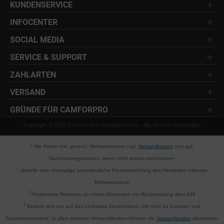
KUNDENSERVICE
INFOCENTER
SOCIAL MEDIA
SERVICE & SUPPORT
ZAHLARTEN
VERSAND
GRÜNDE FÜR CAMFORPRO
Copyright © 2025 S.H1 GmbH / camforpro.com - Alle Rechte vorbehalten
* Alle Preise inkl. gesetzl. Mehrwertsteuer zzgl.
Versandkosten
und ggf.
Nachnahmegebühren, wenn nicht anders beschrieben
1
aktuelle oder ehemalige unverbindliche Preisempfehlung des Herstellers inklusive
Mehrwertsteuer
2
Kostenlose Retouren ab einem Warenwert der Rücksendung über 40€
3
Bezieht sich nur auf das Lieferland Deutschland. Gilt nicht für Express- und
Speditionsversand. In allen anderen Versandländern können die
Versandkosten
abweichen.