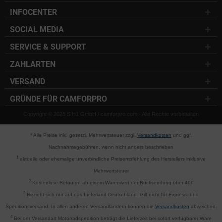
INFOCENTER
SOCIAL MEDIA
SERVICE & SUPPORT
ZAHLARTEN
VERSAND
GRÜNDE FÜR CAMFORPRO
Copyright © 2025 S.H1 GmbH / camforpro.com - Alle Rechte vorbehalten
* Alle Preise inkl. gesetzl. Mehrwertsteuer zzgl.
Versandkosten
und ggf.
Nachnahmegebühren, wenn nicht anders beschrieben
1
aktuelle oder ehemalige unverbindliche Preisempfehlung des Herstellers inklusive
Mehrwertsteuer
2
Kostenlose Retouren ab einem Warenwert der Rücksendung über 40€
3
Bezieht sich nur auf das Lieferland Deutschland. Gilt nicht für Express- und
Speditionsversand. In allen anderen Versandländern können die
Versandkosten
abweichen.
4
Bei der Versandart Motorradspedition beträgt die Lieferzeit bei sofort verfügbarer Ware