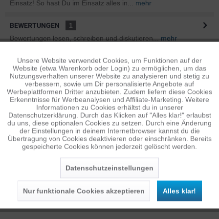
Einsatz! So hast Du im Einsatz alles in...
mehr
BEWERTUNGEN
1
Bewertungen lesen, schreiben und diskutieren...
mehr
Unsere Website verwendet Cookies, um Funktionen auf der
Aktiv
ÄHNLICHE ARTIKEL
Funktionale
Website (etwa Warenkorb oder Login) zu ermöglichen, um das
Diese Artikel sind dem Produkt ähnlich ...
mehr
Nutzungsverhalten unserer Website zu analysieren und stetig zu
verbessern, sowie um Dir personalisierte Angebote auf
Inaktiv
Tracking
Werbeplattformen Dritter anzubieten. Zudem liefern diese Cookies
Erkenntnisse für Werbeanalysen und Affiliate-Marketing. Weitere
Informationen zu Cookies erhältst du in unserer
Datenschutzerklärung. Durch das Klicken auf "Alles klar!" erlaubst
Persönliche Empfehlungen
Inaktiv
Personalisierung
du uns, diese optionalen Cookies zu setzen. Durch eine Änderung
der Einstellungen in deinem Internetbrowser kannst du die
Übertragung von Cookies deaktivieren oder einschränken. Bereits
gespeicherte Cookies können jederzeit gelöscht werden.
Inaktiv
Service
Datenschutzeinstellungen
Nur funktionale Cookies akzeptieren
Alles klar!