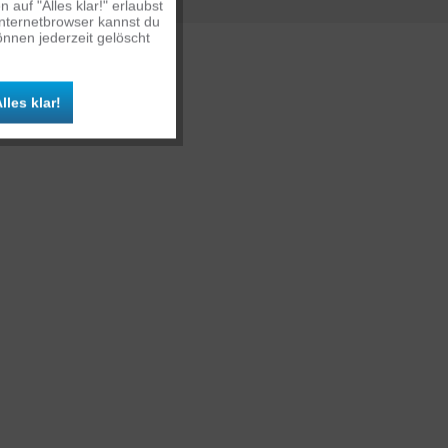
auf "Alles klar!" erlaubst
Inaktiv
Internetbrowser kannst du
nnen jederzeit gelöscht
Inaktiv
lles klar!
Inaktiv