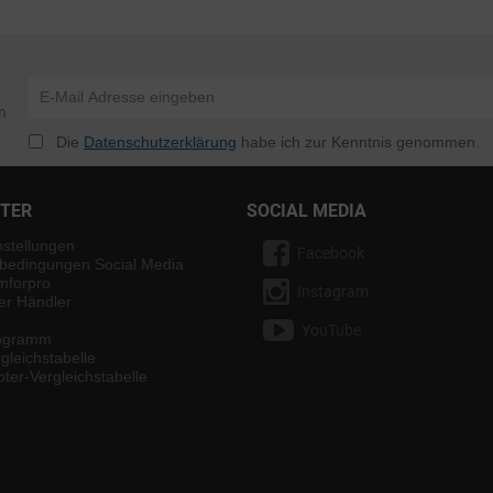
n
Die
Datenschutzerklärung
habe ich zur Kenntnis genommen.
NTER
SOCIAL MEDIA
nstellungen
Facebook
bedingungen Social Media
mforpro
Instagram
ter Händler
YouTube
rogramm
gleichstabelle
ter-Vergleichstabelle