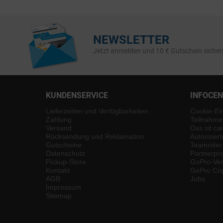
NEWSLETTER
Jetzt anmelden und 10 € Gutschein sicher
KUNDENSERVICE
INFOCE
Lieferzeiten und Verfügbarkeiten
Cookie-Ei
Zahlung
Teilnahme
Versand
Das ist ca
Rücksendung und Reklamation
Autorisier
Gutscheine
Teamrider
Datenschutz
Partnerp
Pickup-Store
GoPro-Ver
Kontakt
GoPro Cop
AGB
Jobs
Impressum
Sitemap