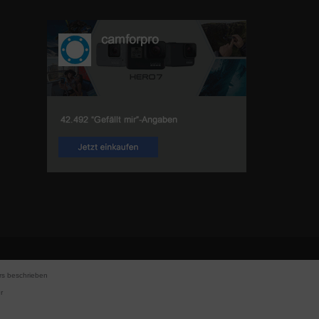
s beschrieben
r