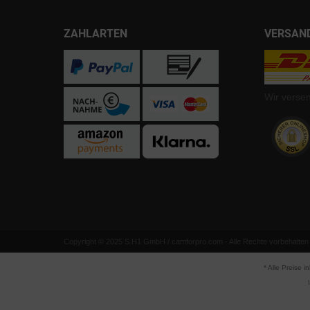
ZAHLARTEN
VERSAN
Wir verse
Copyright © 2025 S.H1 GmbH / camforpro.com - Alle Rechte vorbehalten
* Alle Preise i
1