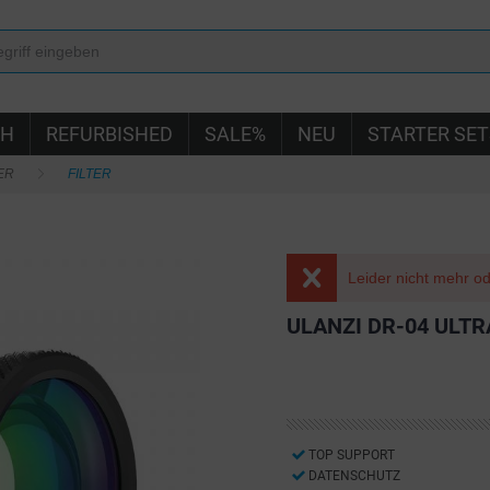
IH
REFURBISHED
SALE%
NEU
STARTER SET
ER
FILTER
Leider nicht mehr ode
ULANZI DR-04 ULTR
TOP SUPPORT
DATENSCHUTZ