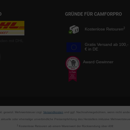
D
GRÜNDE FÜR CAMFORPRO
2
Kostenlose Retouren
nden mit DHL
Gratis Versand ab 100,-
€ in DE
Award Gewinner
nkl. gesetzl. Mehrwertsteuer zzgl.
Versandkosten
und ggf. Nachnahmegebühren, wenn nicht ander
aktuelle oder ehemalige unverbindliche Preisempfehlung des Herstellers inklusive Mehrwertsteue
2
Kostenlose Retouren ab einem Warenwert der Rücksendung über 40€