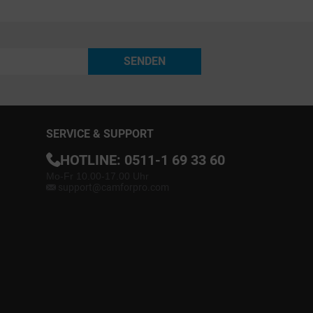
SENDEN
SERVICE & SUPPORT
HOTLINE:
0511-1 69 33 60
Mo-Fr 10.00-17.00 Uhr
support@camforpro.com