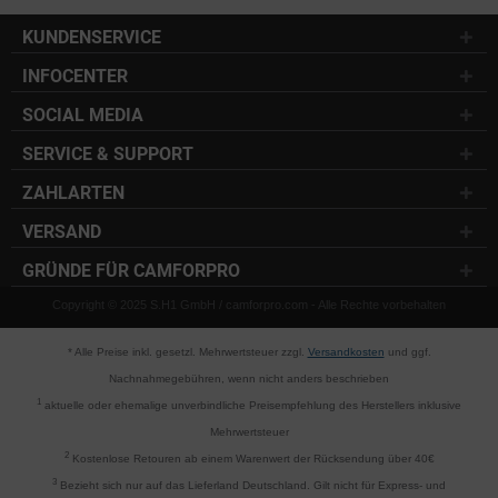
KUNDENSERVICE
INFOCENTER
SOCIAL MEDIA
SERVICE & SUPPORT
ZAHLARTEN
VERSAND
GRÜNDE FÜR CAMFORPRO
Copyright © 2025 S.H1 GmbH / camforpro.com - Alle Rechte vorbehalten
* Alle Preise inkl. gesetzl. Mehrwertsteuer zzgl.
Versandkosten
und ggf.
Nachnahmegebühren, wenn nicht anders beschrieben
1
aktuelle oder ehemalige unverbindliche Preisempfehlung des Herstellers inklusive
Mehrwertsteuer
2
Kostenlose Retouren ab einem Warenwert der Rücksendung über 40€
3
Bezieht sich nur auf das Lieferland Deutschland. Gilt nicht für Express- und