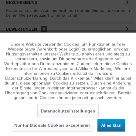
BESCHREIBUNG
Features Leichter Aluminiumrahmen der die Gimbalfunktionen in
keiner Weise reduziert Cinema...
mehr
BEWERTUNGEN
0
Bewertungen lesen, schreiben und diskutieren...
mehr
Unsere Website verwendet Cookies, um Funktionen auf der
Aktiv
Funktionale
Website (etwa Warenkorb oder Login) zu ermöglichen, um das
ÄHNLICHE ARTIKEL
Nutzungsverhalten unserer Website zu analysieren und stetig zu
verbessern, sowie um Dir personalisierte Angebote auf
Diese Artikel sind dem Produkt ähnlich ...
mehr
Inaktiv
Tracking
Werbeplattformen Dritter anzubieten. Zudem liefern diese Cookies
Erkenntnisse für Werbeanalysen und Affiliate-Marketing. Weitere
Informationen zu Cookies erhältst du in unserer
Datenschutzerklärung. Durch das Klicken auf "Alles klar!" erlaubst
Inaktiv
Personalisierung
du uns, diese optionalen Cookies zu setzen. Durch eine Änderung
Persönliche Empfehlungen
der Einstellungen in deinem Internetbrowser kannst du die
Übertragung von Cookies deaktivieren oder einschränken. Bereits
gespeicherte Cookies können jederzeit gelöscht werden.
Inaktiv
Service
Datenschutzeinstellungen
Nur funktionale Cookies akzeptieren
Alles klar!