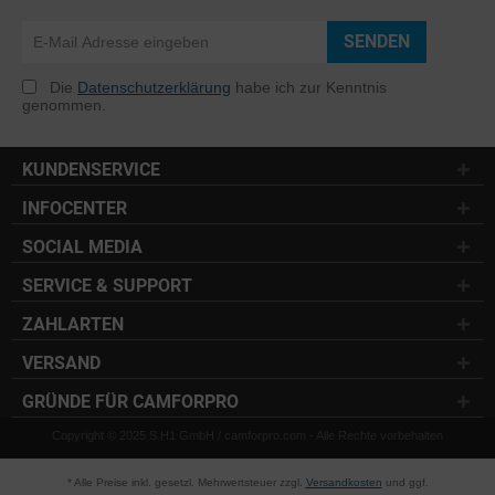
SENDEN
Die
Datenschutzerklärung
habe ich zur Kenntnis
genommen.
KUNDENSERVICE
INFOCENTER
SOCIAL MEDIA
SERVICE & SUPPORT
ZAHLARTEN
VERSAND
GRÜNDE FÜR CAMFORPRO
Copyright © 2025 S.H1 GmbH / camforpro.com - Alle Rechte vorbehalten
* Alle Preise inkl. gesetzl. Mehrwertsteuer zzgl.
Versandkosten
und ggf.