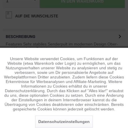
IN DEN
WARENKORB
AUF DIE WUNSCHLISTE
BESCHREIBUNG
Features Sehr stabiles Senderpult im modernen Design Ober-
und Unterplatte, Zwischenelemente...
mehr
Unsere Website verwendet Cookies, um Funktionen auf der
Aktiv
Funktionale
BEWERTUNGEN
0
Website (etwa Warenkorb oder Login) zu ermöglichen, um das
Nutzungsverhalten unserer Website zu analysieren und stetig zu
Bewertungen lesen, schreiben und diskutieren...
mehr
verbessern, sowie um Dir personalisierte Angebote auf
Inaktiv
Tracking
Werbeplattformen Dritter anzubieten. Zudem liefern diese Cookies
Erkenntnisse für Werbeanalysen und Affiliate-Marketing. Weitere
ÄHNLICHE ARTIKEL
Informationen zu Cookies erhältst du in unserer
Diese Artikel sind dem Produkt ähnlich ...
mehr
Datenschutzerklärung. Durch das Klicken auf "Alles klar!" erlaubst
Inaktiv
Personalisierung
du uns, diese optionalen Cookies zu setzen. Durch eine Änderung
der Einstellungen in deinem Internetbrowser kannst du die
Übertragung von Cookies deaktivieren oder einschränken. Bereits
gespeicherte Cookies können jederzeit gelöscht werden.
Inaktiv
Service
Persönliche Empfehlungen
Datenschutzeinstellungen