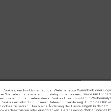
 Cookies, um Funktionen auf der Website (etwa Warenkorb oder Logi
er Website zu analysieren und stetig zu verbessern, sowie um Dir pers
anzubieten. Zudem liefern diese Cookies Erkenntnisse für Werbeanalyse
Cookies erhältst du in unserer Datenschutzerklärung. Durch das Klicken 
 Cookies zu setzen. Durch eine Änderung der Einstellungen in deinem 
okies deaktivieren oder einschränken. Bereits gespeicherte Cookies kö