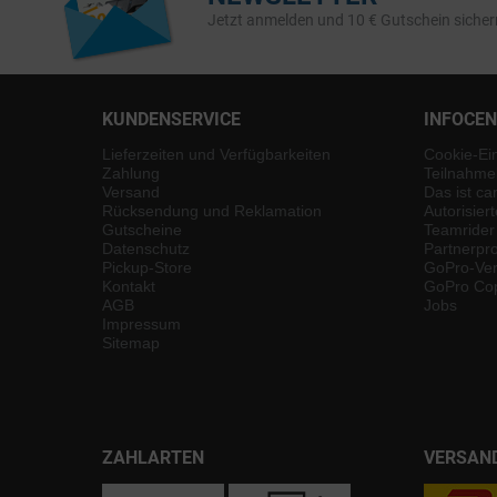
Jetzt anmelden und 10 € Gutschein sicher
KUNDENSERVICE
INFOCE
Lieferzeiten und Verfügbarkeiten
Cookie-Ei
Zahlung
Teilnahme
Versand
Das ist ca
Rücksendung und Reklamation
Autorisier
Gutscheine
Teamrider
Datenschutz
Partnerp
Pickup-Store
GoPro-Ver
Kontakt
GoPro Cop
AGB
Jobs
Impressum
Sitemap
ZAHLARTEN
VERSAN