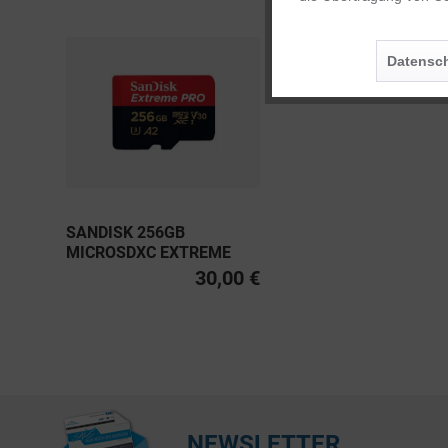
Personalisierung
Datensch
Service
SANDISK 256GB
MICROSDXC EXTREME
PRO UHS-I U3, CLASS 10
30,00 €
V30 A2 200MB/S
NEWSLETTER