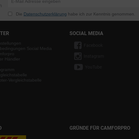
n
Die
Datenschutzerklärung
habe ich zur Kenntnis genommen.
NTER
SOCIAL MEDIA
nstellungen
Facebook
bedingungen Social Media
mforpro
Instagram
ter Händler
YouTube
rogramm
gleichstabelle
ter-Vergleichstabelle
D
GRÜNDE FÜR CAMFORPRO