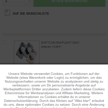
IN DEN
WARENKORB
AUF DIE WUNSCHLISTE
SHIFTCAM SNAPLIGHT ONLY
Aufpreis
: 17,48 €*
Unsere Website verwendet Cookies, um Funktionen auf der
Aktiv
Funktionale
Website (etwa Warenkorb oder Login) zu ermöglichen, um das
BESCHREIBUNG
Nutzungsverhalten unserer Website zu analysieren und stetig zu
verbessern, sowie um Dir personalisierte Angebote auf
Features SnapPod ist ein Schnellspanngriff und eine
Inaktiv
Tracking
Werbeplattformen Dritter anzubieten. Zudem liefern diese Cookies
Stativhalterung. Halte es als Selfie-Stick...
mehr
Erkenntnisse für Werbeanalysen und Affiliate-Marketing. Weitere
Informationen zu Cookies erhältst du in unserer
BEWERTUNGEN
0
Datenschutzerklärung. Durch das Klicken auf "Alles klar!" erlaubst
Inaktiv
Personalisierung
du uns, diese optionalen Cookies zu setzen. Durch eine Änderung
Bewertungen lesen, schreiben und diskutieren...
mehr