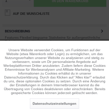
IN DEN
WARENKORB
AUF DIE WUNSCHLISTE
BESCHREIBUNG
Features Flexibel biegsame Stativbeine für außergewöhnliche
Befestigungssituationen...
mehr
Unsere Website verwendet Cookies, um Funktionen auf der
Aktiv
Funktionale
BEWERTUNGEN
0
Website (etwa Warenkorb oder Login) zu ermöglichen, um das
Nutzungsverhalten unserer Website zu analysieren und stetig zu
Bewertungen lesen, schreiben und diskutieren...
mehr
verbessern, sowie um Dir personalisierte Angebote auf
Inaktiv
Tracking
Werbeplattformen Dritter anzubieten. Zudem liefern diese Cookies
Erkenntnisse für Werbeanalysen und Affiliate-Marketing. Weitere
ÄHNLICHE ARTIKEL
Informationen zu Cookies erhältst du in unserer
Diese Artikel sind dem Produkt ähnlich ...
mehr
Datenschutzerklärung. Durch das Klicken auf "Alles klar!" erlaubst
Inaktiv
Personalisierung
du uns, diese optionalen Cookies zu setzen. Durch eine Änderung
der Einstellungen in deinem Internetbrowser kannst du die
Übertragung von Cookies deaktivieren oder einschränken. Bereits
gespeicherte Cookies können jederzeit gelöscht werden.
Inaktiv
Service
Persönliche Empfehlungen
Datenschutzeinstellungen