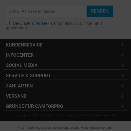
SENDEN
Die
Datenschutzerklärung
habe ich zur Kenntnis
genommen.
KUNDENSERVICE
INFOCENTER
SOCIAL MEDIA
SERVICE & SUPPORT
ZAHLARTEN
VERSAND
GRÜNDE FÜR CAMFORPRO
Copyright © 2025 S.H1 GmbH / camforpro.com - Alle Rechte vorbehalten
* Alle Preise inkl. gesetzl. Mehrwertsteuer zzgl.
Versandkosten
und ggf.