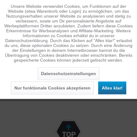
19,95 €
59,95 €
1
1
UVP: 22,95 €
UVP: 69,95 €
Unsere Website verwendet Cookies, um Funktionen auf der
Aktiv
Funktionale
Website (etwa Warenkorb oder Login) zu ermöglichen, um das
Nutzungsverhalten unserer Website zu analysieren und stetig zu
verbessern, sowie um Dir personalisierte Angebote auf
Inaktiv
Tracking
Werbeplattformen Dritter anzubieten. Zudem liefern diese Cookies
Erkenntnisse für Werbeanalysen und Affiliate-Marketing. Weitere
Informationen zu Cookies erhältst du in unserer
Datenschutzerklärung. Durch das Klicken auf "Alles klar!" erlaubst
Inaktiv
Personalisierung
du uns, diese optionalen Cookies zu setzen. Durch eine Änderung
der Einstellungen in deinem Internetbrowser kannst du die
Übertragung von Cookies deaktivieren oder einschränken. Bereits
gespeicherte Cookies können jederzeit gelöscht werden.
Inaktiv
Service
B&W CASE 200 LEER
B&W B3BAG
Datenschutzeinstellungen
19,95 €
ab 159,95 €
Nur funktionale Cookies akzeptieren
Alles klar!