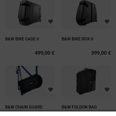
B&W BIKE CASE II
B&W BIKE BOX II
499,00 €
399,00 €
B&W CHAIN GUARD
B&W FOLDON BAG