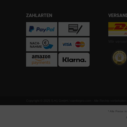
ZAHLARTEN
VERSAN
Wir verse
Copyright © 2025 S.H1 GmbH / camforpro.com - Alle Rechte vorbehalten
* Alle Preise i
1