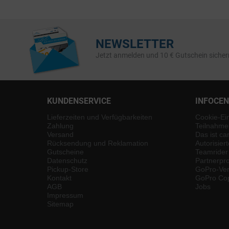
NEWSLETTER
Jetzt anmelden und 10 € Gutschein sicher
KUNDENSERVICE
INFOCE
Lieferzeiten und Verfügbarkeiten
Cookie-Ei
Zahlung
Teilnahme
Versand
Das ist ca
Rücksendung und Reklamation
Autorisier
Gutscheine
Teamrider
Datenschutz
Partnerp
Pickup-Store
GoPro-Ver
Kontakt
GoPro Cop
AGB
Jobs
Impressum
Sitemap