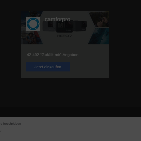
s beschrieben
r