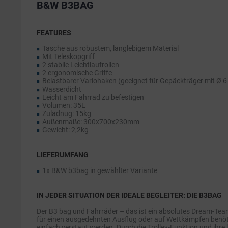
B&W B3BAG
FEATURES
Tasche aus robustem, langlebigem Material
Mit Teleskopgriff
2 stabile Leichtlaufrollen
2 ergonomische Griffe
Belastbarer Variohaken (geeignet für Gepäckträger mit Ø
Wasserdicht
Leicht am Fahrrad zu befestigen
Volumen: 35L
Zuladnug: 15kg
Außenmaße: 300x700x230mm
Gewicht: 2,2kg
LIEFERUMFANG
1x B&W b3bag in gewählter Variante
IN JEDER SITUATION DER IDEALE BEGLEITER: DIE B3BAG
Der B3 bag und Fahrräder – das ist ein absolutes Dream-Tea
für einen ausgedehnten Ausflug oder auf Wettkämpfen benötig
einfach verstaut werden. Durch die Trolley-Funktion und ihre