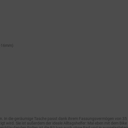
 6-16mm)
m. In die geräumige Tasche passt dank ihrem Fassungsvermögen von 35 L 
t wird. Sie ist außerdem der ideale Alltagshelfer: Mal eben mit dem Bi
 leichtlaufenden Rollen ist die B3 bag auch ohne Rad und in ausgelastetem