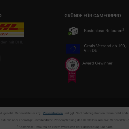
D
GRÜNDE FÜR CAMFORPRO
2
Kostenlose Retouren
nden mit DHL
Gratis Versand ab 100,-
€ in DE
Award Gewinner
nkl. gesetzl. Mehrwertsteuer zzgl.
Versandkosten
und ggf. Nachnahmegebühren, wenn nicht ander
aktuelle oder ehemalige unverbindliche Preisempfehlung des Herstellers inklusive Mehrwertsteue
2
Kostenlose Retouren ab einem Warenwert der Rücksendung über 40€