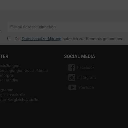
n
Die
Datenschutzerklärung
habe ich zur Kenntnis genommen.
NTER
SOCIAL MEDIA
nstellungen
Facebook
bedingungen Social Media
mforpro
Instagram
ter Händler
YouTube
rogramm
gleichstabelle
ter-Vergleichstabelle