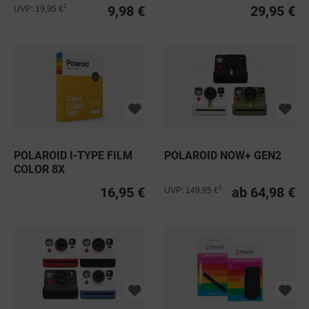
COLOROFTHEYEAR
2X8
9,98 €
29,95 €
1
UVP: 19,95 €
POLAROID I-TYPE FILM
POLAROID NOW+ GEN2
COLOR 8X
16,95 €
ab 64,98 €
1
UVP: 149,95 €