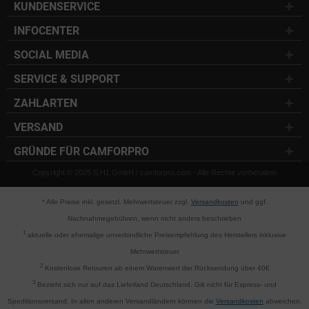
KUNDENSERVICE
INFOCENTER
SOCIAL MEDIA
SERVICE & SUPPORT
ZAHLARTEN
VERSAND
GRÜNDE FÜR CAMFORPRO
Copyright © 2025 S.H1 GmbH / camforpro.com - Alle Rechte vorbehalten
* Alle Preise inkl. gesetzl. Mehrwertsteuer zzgl.
Versandkosten
und ggf.
Nachnahmegebühren, wenn nicht anders beschrieben
1
aktuelle oder ehemalige unverbindliche Preisempfehlung des Herstellers inklusive
Mehrwertsteuer
2
Kostenlose Retouren ab einem Warenwert der Rücksendung über 40€
3
Bezieht sich nur auf das Lieferland Deutschland. Gilt nicht für Express- und
Speditionsversand. In allen anderen Versandländern können die
Versandkosten
abweichen.