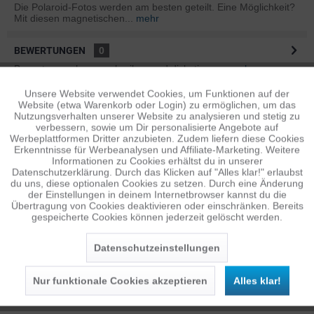
Die Polaroid-Fotos werden am besten geteilt. Eine Möglichkeit?
Mit diesen magnetischen...
mehr
BEWERTUNGEN
0
Bewertungen lesen, schreiben und diskutieren...
mehr
Unsere Website verwendet Cookies, um Funktionen auf der
Aktiv
Funktionale
ÄHNLICHE ARTIKEL
Website (etwa Warenkorb oder Login) zu ermöglichen, um das
Nutzungsverhalten unserer Website zu analysieren und stetig zu
Diese Artikel sind dem Produkt ähnlich ...
mehr
verbessern, sowie um Dir personalisierte Angebote auf
Inaktiv
Tracking
Werbeplattformen Dritter anzubieten. Zudem liefern diese Cookies
Erkenntnisse für Werbeanalysen und Affiliate-Marketing. Weitere
Informationen zu Cookies erhältst du in unserer
Datenschutzerklärung. Durch das Klicken auf "Alles klar!" erlaubst
Inaktiv
Personalisierung
Persönliche Empfehlungen
du uns, diese optionalen Cookies zu setzen. Durch eine Änderung
der Einstellungen in deinem Internetbrowser kannst du die
Übertragung von Cookies deaktivieren oder einschränken. Bereits
gespeicherte Cookies können jederzeit gelöscht werden.
Inaktiv
Service
Datenschutzeinstellungen
Nur funktionale Cookies akzeptieren
Alles klar!