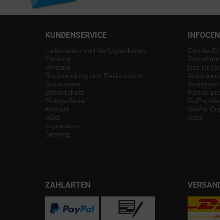
KUNDENSERVICE
INFOCE
Lieferzeiten und Verfügbarkeiten
Cookie-Ei
Zahlung
Teilnahme
Versand
Das ist ca
Rücksendung und Reklamation
Autorisier
Gutscheine
Teamrider
Datenschutz
Partnerp
Pickup-Store
GoPro-Ver
Kontakt
GoPro Cop
AGB
Jobs
Impressum
Sitemap
ZAHLARTEN
VERSAN