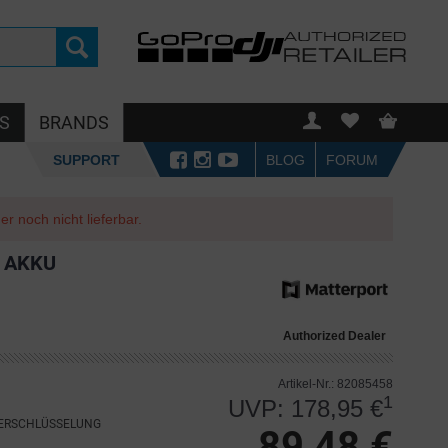
S
BRANDS
SUPPORT
BLOG
FORUM
r noch nicht lieferbar.
 AKKU
Authorized Dealer
Artikel-Nr.: 82085458
1
UVP: 178,95 €
VERSCHLÜSSELUNG
89,48 €