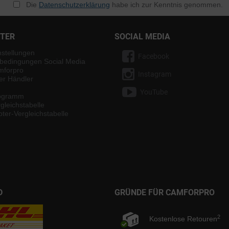
Die
Datenschutzerklärung
habe ich zur Kenntnis genommen.
NTER
SOCIAL MEDIA
nstellungen
Facebook
bedingungen Social Media
mforpro
Instagram
ter Händler
YouTube
rogramm
gleichstabelle
ter-Vergleichstabelle
D
GRÜNDE FÜR CAMFORPRO
2
Kostenlose Retouren