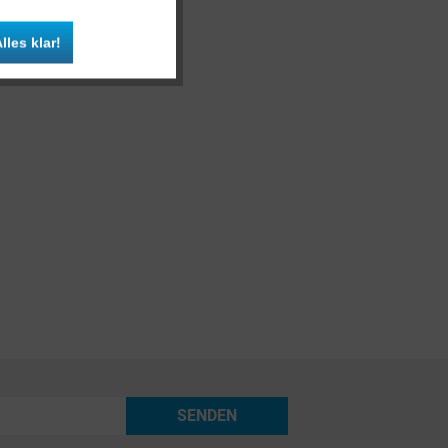
Inaktiv
lles klar!
Inaktiv
SENDEN