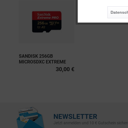
Personalisierung
Datensch
Service
SANDISK 256GB
MICROSDXC EXTREME
PRO UHS-I U3, CLASS 10
30,00 €
V30 A2 200MB/S
NEWSLETTER
Jetzt anmelden und 10 € Gutschein sicher