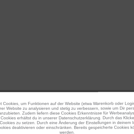
 Cookies, um Funktionen auf der Website (etwa Warenkorb oder Logi
er Website zu analysieren und stetig zu verbessern, sowie um Dir pers
anzubieten. Zudem liefern diese Cookies Erkenntnisse für Werbeanalyse
Cookies erhältst du in unserer Datenschutzerklärung. Durch das Klicken 
 Cookies zu setzen. Durch eine Änderung der Einstellungen in deinem 
okies deaktivieren oder einschränken. Bereits gespeicherte Cookies kö
werden.