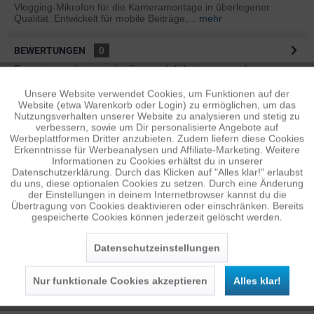
Vlogging-Mikrofon für die Kameramontage in überlegener
Qualität. Entwickelt für mobile Beiträge,...
mehr
BEWERTUNGEN
0
Bewertungen lesen, schreiben und diskutieren...
mehr
Unsere Website verwendet Cookies, um Funktionen auf der
Aktiv
Funktionale
ÄHNLICHE ARTIKEL
Website (etwa Warenkorb oder Login) zu ermöglichen, um das
Nutzungsverhalten unserer Website zu analysieren und stetig zu
Diese Artikel sind dem Produkt ähnlich ...
mehr
verbessern, sowie um Dir personalisierte Angebote auf
Inaktiv
Tracking
Werbeplattformen Dritter anzubieten. Zudem liefern diese Cookies
Erkenntnisse für Werbeanalysen und Affiliate-Marketing. Weitere
Informationen zu Cookies erhältst du in unserer
Datenschutzerklärung. Durch das Klicken auf "Alles klar!" erlaubst
Inaktiv
Personalisierung
Persönliche Empfehlungen
du uns, diese optionalen Cookies zu setzen. Durch eine Änderung
der Einstellungen in deinem Internetbrowser kannst du die
Übertragung von Cookies deaktivieren oder einschränken. Bereits
gespeicherte Cookies können jederzeit gelöscht werden.
Inaktiv
Service
Datenschutzeinstellungen
Nur funktionale Cookies akzeptieren
Alles klar!