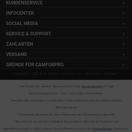
KUNDENSERVICE
INFOCENTER
SOCIAL MEDIA
SERVICE & SUPPORT
ZAHLARTEN
VERSAND
GRÜNDE FÜR CAMFORPRO
Copyright © 2025 S.H1 GmbH / camforpro.com - Alle Rechte vorbehalten
* Alle Preise inkl. gesetzl. Mehrwertsteuer zzgl.
Versandkosten
und ggf.
Nachnahmegebühren, wenn nicht anders beschrieben
1
aktuelle oder ehemalige unverbindliche Preisempfehlung des Herstellers inklusive
Mehrwertsteuer
2
Kostenlose Retouren ab einem Warenwert der Rücksendung über 40€
3
Bezieht sich nur auf das Lieferland Deutschland. Gilt nicht für Express- und
Speditionsversand. In allen anderen Versandländern können die
Versandkosten
abweichen.