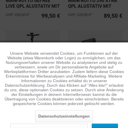
MANFROTTO BEFREE
MANFROTTO 290 XTRA
LIVE QPL ALUSTATIV MIT
QPL ALUSTATIV MIT
VIDEOKOPF
FLUID-KOPF
99,50 €
89,50 €
1
1
UVP: 259,00 €
UVP: 229,00 €
Unsere Website verwendet Cookies, um Funktionen auf der
Aktiv
Funktionale
Website (etwa Warenkorb oder Login) zu ermöglichen, um das
Nutzungsverhalten unserer Website zu analysieren und stetig zu
verbessern, sowie um Dir personalisierte Angebote auf
Inaktiv
Tracking
Werbeplattformen Dritter anzubieten. Zudem liefern diese Cookies
MANFROTTO BEFREE 3-
MANFROTTO LUMIMUSE
Erkenntnisse für Werbeanalysen und Affiliate-Marketing. Weitere
Informationen zu Cookies erhältst du in unserer
WAY LIVE ADVANCED
3 LED LICHT
Datenschutzerklärung. Durch das Klicken auf "Alles klar!" erlaubst
Inaktiv
Personalisierung
199,00 €
26,95 €
du uns, diese optionalen Cookies zu setzen. Durch eine Änderung
1
1
UVP: 286,00 €
UVP: 52,95 €
der Einstellungen in deinem Internetbrowser kannst du die
Übertragung von Cookies deaktivieren oder einschränken. Bereits
gespeicherte Cookies können jederzeit gelöscht werden.
Inaktiv
Service
Datenschutzeinstellungen