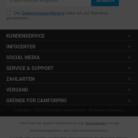
SENDEN
Die
Datenschutzerklärung
habe ich zur Kenntnis
genommen.
KUNDENSERVICE
INFOCENTER
SOCIAL MEDIA
SERVICE & SUPPORT
ZAHLARTEN
VERSAND
GRÜNDE FÜR CAMFORPRO
Copyright © 2025 S.H1 GmbH / camforpro.com - Alle Rechte vorbehalten
* Alle Preise inkl. gesetzl. Mehrwertsteuer zzgl.
Versandkosten
und ggf.
Nachnahmegebühren, wenn nicht anders beschrieben
1
aktuelle oder ehemalige unverbindliche Preisempfehlung des Herstellers inklusive