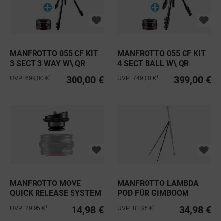
MANFROTTO 055 CF KIT
MANFROTTO 055 CF KIT
3 SECT 3 WAY W\ QR
4 SECT BALL W\ QR
300,00 €
399,00 €
1
1
UVP: 699,00 €
UVP: 749,00 €
MANFROTTO MOVE
MANFROTTO LAMBDA
QUICK RELEASE SYSTEM
POD FÜR GIMBOOM
- GIMPOD PLATE
14,98 €
34,98 €
1
1
UVP: 29,95 €
UVP: 81,95 €