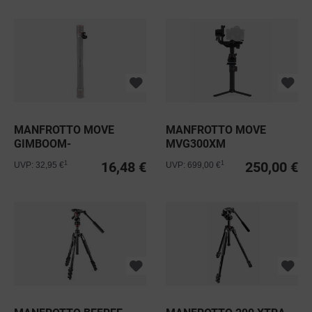
MANFROTTO MOVE
MANFROTTO MOVE
GIMBOOM-
MVG300XM
ZUBEHÖRADAPTER
16,48 €
250,00 €
1
1
UVP: 32,95 €
UVP: 699,00 €