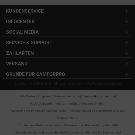
KUNDENSERVICE
INFOCENTER
SOCIAL MEDIA
SERVICE & SUPPORT
ZAHLARTEN
VERSAND
GRÜNDE FÜR CAMFORPRO
Copyright © 2025 S.H1 GmbH / camforpro.com - Alle Rechte vorbehalten
* Alle Preise inkl. gesetzl. Mehrwertsteuer zzgl.
Versandkosten
und ggf.
Nachnahmegebühren, wenn nicht anders beschrieben
1
aktuelle oder ehemalige unverbindliche Preisempfehlung des Herstellers inklusive
Mehrwertsteuer
2
Kostenlose Retouren ab einem Warenwert der Rücksendung über 40€
3
Bezieht sich nur auf das Lieferland Deutschland. Gilt nicht für Express- und