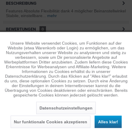
BESCHREIBUNG
Features Absolute Flexibilität dank 4 möglicher Beinanstellwinkel
Stabile, einstellbare...
mehr
BEWERTUNGEN
0
Bewertungen lesen, schreiben und diskutieren...
mehr
Unsere Website verwendet Cookies, um Funktionen auf der
Aktiv
Funktionale
Website (etwa Warenkorb oder Login) zu ermöglichen, um das
ÄHNLICHE ARTIKEL
Nutzungsverhalten unserer Website zu analysieren und stetig zu
verbessern, sowie um Dir personalisierte Angebote auf
Diese Artikel sind dem Produkt ähnlich ...
mehr
Inaktiv
Tracking
Werbeplattformen Dritter anzubieten. Zudem liefern diese Cookies
Erkenntnisse für Werbeanalysen und Affiliate-Marketing. Weitere
Informationen zu Cookies erhältst du in unserer
Datenschutzerklärung. Durch das Klicken auf "Alles klar!" erlaubst
Inaktiv
Personalisierung
du uns, diese optionalen Cookies zu setzen. Durch eine Änderung
Persönliche Empfehlungen
der Einstellungen in deinem Internetbrowser kannst du die
Übertragung von Cookies deaktivieren oder einschränken. Bereits
gespeicherte Cookies können jederzeit gelöscht werden.
Inaktiv
Service
Datenschutzeinstellungen
Nur funktionale Cookies akzeptieren
Alles klar!