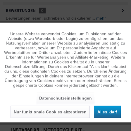
BEWERTUNGEN
0
Bewertungen lesen, schreiben und diskutieren...
mehr
ÄHNLICHE ARTIKEL
Unsere Website verwendet Cookies, um Funktionen auf der
Aktiv
Funktionale
Website (etwa Warenkorb oder Login) zu ermöglichen, um das
Diese Artikel sind dem Produkt ähnlich ...
mehr
Nutzungsverhalten unserer Website zu analysieren und stetig zu
verbessern, sowie um Dir personalisierte Angebote auf
Inaktiv
Tracking
Werbeplattformen Dritter anzubieten. Zudem liefern diese Cookies
Erkenntnisse für Werbeanalysen und Affiliate-Marketing. Weitere
Informationen zu Cookies erhältst du in unserer
Persönliche Empfehlungen
Datenschutzerklärung. Durch das Klicken auf "Alles klar!" erlaubst
Inaktiv
Personalisierung
du uns, diese optionalen Cookies zu setzen. Durch eine Änderung
der Einstellungen in deinem Internetbrowser kannst du die
Übertragung von Cookies deaktivieren oder einschränken. Bereits
gespeicherte Cookies können jederzeit gelöscht werden.
Inaktiv
Service
Datenschutzeinstellungen
Nur funktionale Cookies akzeptieren
Alles klar!
INSTA360 X3 - MOTORCYCLE KIT -