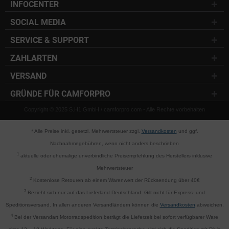
INFOCENTER
SOCIAL MEDIA
SERVICE & SUPPORT
ZAHLARTEN
VERSAND
GRÜNDE FÜR CAMFORPRO
Copyright © 2025 S.H1 GmbH / camforpro.com - Alle Rechte vorbehalten
* Alle Preise inkl. gesetzl. Mehrwertsteuer zzgl.
Versandkosten
und ggf.
Nachnahmegebühren, wenn nicht anders beschrieben
1
aktuelle oder ehemalige unverbindliche Preisempfehlung des Herstellers inklusive
Mehrwertsteuer
2
Kostenlose Retouren ab einem Warenwert der Rücksendung über 40€
3
Bezieht sich nur auf das Lieferland Deutschland. Gilt nicht für Express- und
Speditionsversand. In allen anderen Versandländern können die
Versandkosten
abweichen.
4
Bei der Versandart Motorradspedition beträgt die Lieferzeit bei sofort verfügbarer Ware