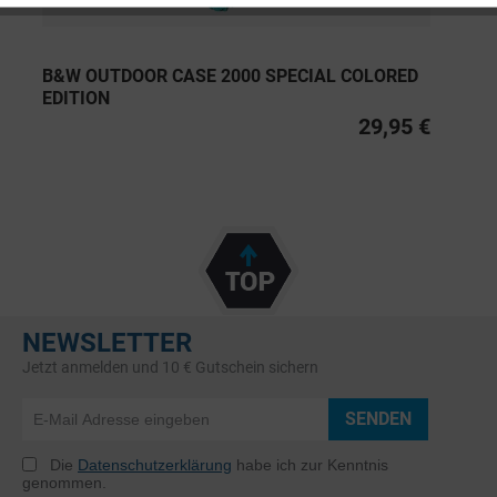
B&W OUTDOOR CASE 2000 SPECIAL COLORED
EDITION
29,95 €
NEWSLETTER
Jetzt anmelden und 10 € Gutschein sichern
SENDEN
Die
Datenschutzerklärung
habe ich zur Kenntnis
genommen.