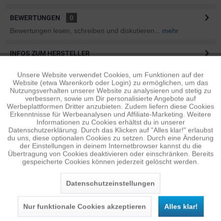
BEWERTUNGEN
0
Bewertungen lesen, schreiben und diskutieren...
mehr
INFOS ZUM HERSTELLER
Folgende Infos zum Hersteller sind verfübar......
mehr
Unsere Website verwendet Cookies, um Funktionen auf der
Aktiv
Funktionale
Website (etwa Warenkorb oder Login) zu ermöglichen, um das
ÄHNLICHE ARTIKEL
Nutzungsverhalten unserer Website zu analysieren und stetig zu
verbessern, sowie um Dir personalisierte Angebote auf
Diese Artikel sind dem Produkt ähnlich ...
mehr
Inaktiv
Tracking
Werbeplattformen Dritter anzubieten. Zudem liefern diese Cookies
Erkenntnisse für Werbeanalysen und Affiliate-Marketing. Weitere
Informationen zu Cookies erhältst du in unserer
Datenschutzerklärung. Durch das Klicken auf "Alles klar!" erlaubst
Inaktiv
Personalisierung
du uns, diese optionalen Cookies zu setzen. Durch eine Änderung
Persönliche Empfehlungen
der Einstellungen in deinem Internetbrowser kannst du die
Übertragung von Cookies deaktivieren oder einschränken. Bereits
gespeicherte Cookies können jederzeit gelöscht werden.
Inaktiv
Service
Datenschutzeinstellungen
Nur funktionale Cookies akzeptieren
Alles klar!