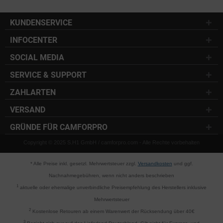
KUNDENSERVICE
INFOCENTER
SOCIAL MEDIA
SERVICE & SUPPORT
ZAHLARTEN
VERSAND
GRÜNDE FÜR CAMFORPRO
Copyright © 2025 S.H1 GmbH / camforpro.com - Alle Rechte vorbehalten
* Alle Preise inkl. gesetzl. Mehrwertsteuer zzgl.
Versandkosten
und ggf.
Nachnahmegebühren, wenn nicht anders beschrieben
1
aktuelle oder ehemalige unverbindliche Preisempfehlung des Herstellers inklusive
Mehrwertsteuer
2
Kostenlose Retouren ab einem Warenwert der Rücksendung über 40€
3