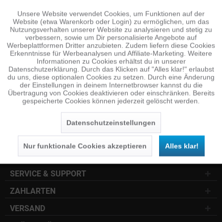
Unsere Website verwendet Cookies, um Funktionen auf der
Aktiv
Funktionale
Website (etwa Warenkorb oder Login) zu ermöglichen, um das
NEWSLETTER
Nutzungsverhalten unserer Website zu analysieren und stetig zu
verbessern, sowie um Dir personalisierte Angebote auf
Jetzt anmelden und 10 € Gutschein sichern
Inaktiv
Tracking
Werbeplattformen Dritter anzubieten. Zudem liefern diese Cookies
Erkenntnisse für Werbeanalysen und Affiliate-Marketing. Weitere
Informationen zu Cookies erhältst du in unserer
SENDEN
Datenschutzerklärung. Durch das Klicken auf "Alles klar!" erlaubst
Inaktiv
Personalisierung
du uns, diese optionalen Cookies zu setzen. Durch eine Änderung
der Einstellungen in deinem Internetbrowser kannst du die
Die
Datenschutzerklärung
habe ich zur Kenntnis
Übertragung von Cookies deaktivieren oder einschränken. Bereits
genommen.
gespeicherte Cookies können jederzeit gelöscht werden.
Inaktiv
Service
KUNDENSERVICE
Datenschutzeinstellungen
INFOCENTER
Nur funktionale Cookies akzeptieren
Alles klar!
SOCIAL MEDIA
SERVICE & SUPPORT
ZAHLARTEN
VERSAND