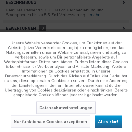
BESCHREIBUNG
Features Passend für DJI Mavic Fernbedienung und
Smartphones bis zu 5,5 Zoll Verbesserung...
mehr
BEWERTUNGEN
0
Bewertungen lesen, schreiben und diskutieren...
mehr
Unsere Website verwendet Cookies, um Funktionen auf der
Aktiv
Funktionale
Website (etwa Warenkorb oder Login) zu ermöglichen, um das
ÄHNLICHE ARTIKEL
Nutzungsverhalten unserer Website zu analysieren und stetig zu
verbessern, sowie um Dir personalisierte Angebote auf
Diese Artikel sind dem Produkt ähnlich ...
mehr
Inaktiv
Tracking
Werbeplattformen Dritter anzubieten. Zudem liefern diese Cookies
Erkenntnisse für Werbeanalysen und Affiliate-Marketing. Weitere
Informationen zu Cookies erhältst du in unserer
Datenschutzerklärung. Durch das Klicken auf "Alles klar!" erlaubst
Inaktiv
Personalisierung
du uns, diese optionalen Cookies zu setzen. Durch eine Änderung
Persönliche Empfehlungen
der Einstellungen in deinem Internetbrowser kannst du die
Übertragung von Cookies deaktivieren oder einschränken. Bereits
gespeicherte Cookies können jederzeit gelöscht werden.
Inaktiv
Service
Datenschutzeinstellungen
Nur funktionale Cookies akzeptieren
Alles klar!