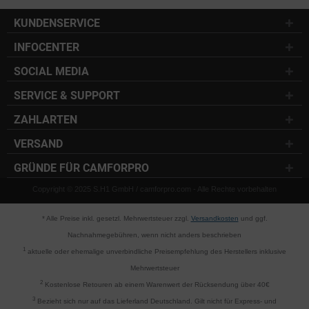
KUNDENSERVICE
INFOCENTER
SOCIAL MEDIA
SERVICE & SUPPORT
ZAHLARTEN
VERSAND
GRÜNDE FÜR CAMFORPRO
Copyright © 2025 S.H1 GmbH / camforpro.com - Alle Rechte vorbehalten
* Alle Preise inkl. gesetzl. Mehrwertsteuer zzgl.
Versandkosten
und ggf.
Nachnahmegebühren, wenn nicht anders beschrieben
1
aktuelle oder ehemalige unverbindliche Preisempfehlung des Herstellers inklusive
Mehrwertsteuer
2
Kostenlose Retouren ab einem Warenwert der Rücksendung über 40€
3
Bezieht sich nur auf das Lieferland Deutschland. Gilt nicht für Express- und