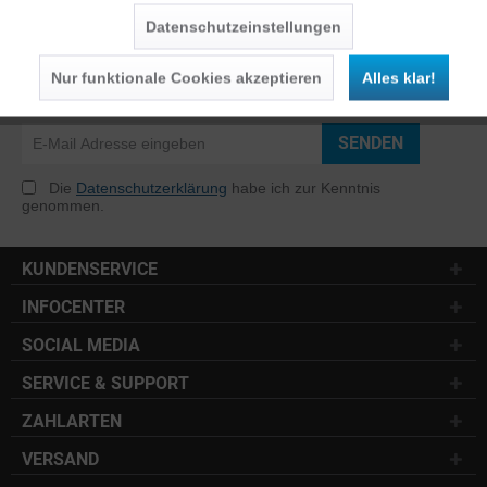
Datenschutzeinstellungen
NEWSLETTER
Nur funktionale Cookies akzeptieren
Alles klar!
Jetzt anmelden und 10 € Gutschein sichern
SENDEN
Die
Datenschutzerklärung
habe ich zur Kenntnis
genommen.
KUNDENSERVICE
INFOCENTER
SOCIAL MEDIA
SERVICE & SUPPORT
ZAHLARTEN
VERSAND