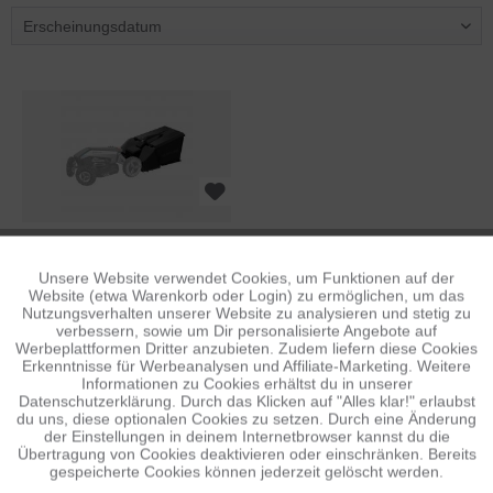
ECOFLOW BLADE LAWN
Unsere Website verwendet Cookies, um Funktionen auf der
Aktiv
Funktionale
SWEEPER KIT
Website (etwa Warenkorb oder Login) zu ermöglichen, um das
Nutzungsverhalten unserer Website zu analysieren und stetig zu
99,50 €
1
UVP: 799,00 €
verbessern, sowie um Dir personalisierte Angebote auf
Inaktiv
Tracking
Werbeplattformen Dritter anzubieten. Zudem liefern diese Cookies
Erkenntnisse für Werbeanalysen und Affiliate-Marketing. Weitere
Informationen zu Cookies erhältst du in unserer
Datenschutzerklärung. Durch das Klicken auf "Alles klar!" erlaubst
Inaktiv
Personalisierung
du uns, diese optionalen Cookies zu setzen. Durch eine Änderung
der Einstellungen in deinem Internetbrowser kannst du die
Übertragung von Cookies deaktivieren oder einschränken. Bereits
gespeicherte Cookies können jederzeit gelöscht werden.
Inaktiv
Service